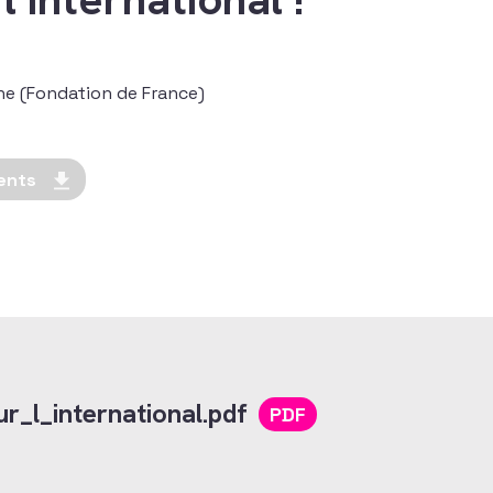
ine (Fondation de France)
ents
r_l_international.pdf
PDF