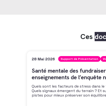
Ces
do
28 Mai 2026
Support de Présentation
V
Santé mentale des fundraiser
enseignements de l’enquête n
Quels sont les facteurs de stress dans le
Quels signaux émergent du terrain ? Et s
pistes pour mieux préserver son équilibre
vous propose un webinaire pour découvrir
de son enquête nationale et ouvrir la dis