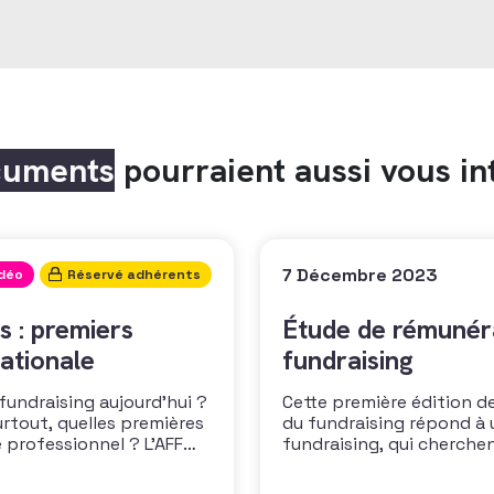
cuments
pourraient aussi vous in
7 Décembre 2023
idéo
Réservé adhérents
s : premiers
Étude de rémunéra
ationale
fundraising
 fundraising aujourd’hui ?
Cette première édition de
urtout, quelles premières
du fundraising répond à 
 professionnel ? L’AFF
fundraising, qui cherche
 les premiers résultats
positionner. Elle répond
cussion autour des
croissante de leurs organ