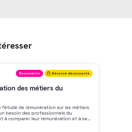
téresser
Documents
Réservé découverte
tion des métiers du
 l’étude de rémunération sur les métiers
un besoin des professionnels du
nt à comparer leur rémunération et à se
 également à une préoccupation
isations qui considèrent l’attractivité