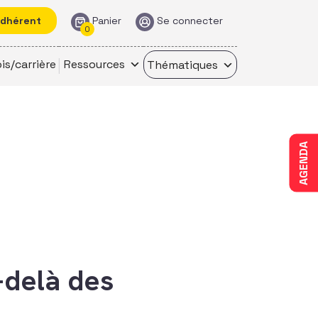
adhérent
Panier
Se connecter
0
is/carrière
Ressources
Thématiques
AGENDA
-delà des