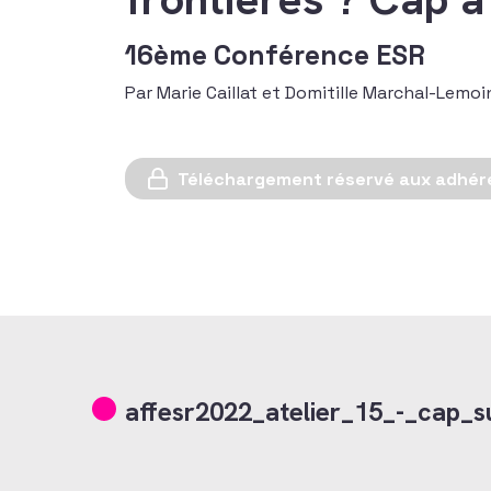
16ème Conférence ESR
Par Marie Caillat et Domitille Marchal-Lemo
Téléchargement réservé aux adhér
affesr2022_atelier_15_-_cap_su