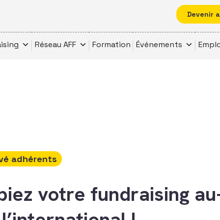
Devenir 
ising
Réseau AFF
Formation
Événements
Emplo
vé adhérents
piez votre fundraising au
l’international !