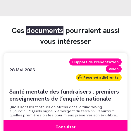
Ces
documents
pourraient aussi
vous intéresser
Support de Présentation
Vidéo
28 Mai 2026
Réservé adhérents
Santé mentale des fundraisers : premiers
enseignements de l’enquête nationale
Quels sont les facteurs de stress dans le fundraising
aujourd’hui ? Quels signaux émergent du terrain ? Et surtout,
quelles premières pistes pour mieux préserver son équilibre
professionnel ? L’AFF vous propose un webinaire pour découvrir
les premiers résultats de son enquête nationale et ouvrir la
Consulter
discussion autour des mécanismes