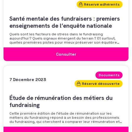
Réservé adhérents
Santé mentale des fundraisers : premiers
enseignements de l’enquête nationale
Quels sont les facteurs de stress dans le fundraising
aujourd’hui ? Quels signaux émergent du terrain ? Et surtout,
quelles premières pistes pour mieux préserver son équilibre
professionnel ? L’AFF vous propose un webinaire pour découvrir
les premiers résultats de son enquête nationale et ouvrir la
Consulter
discussion autour des mécanismes
Documents
7 Décembre 2023
Réservé découverte
Étude de rémunération des métiers du
fundraising
Cette première édition de l’étude de rémunération sur les
métiers du fundraising répond à un besoin des professionnels
du fundraising, qui cherchent à comparer leur rémunération et à
se positionner. Elle répond également à une préoccupation
croissante de leurs organisations qui considèrent l’attractivité