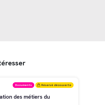
téresser
Documents
Réservé découverte
tion des métiers du