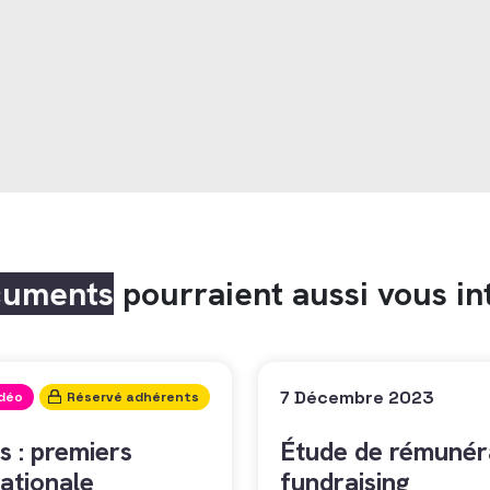
cuments
pourraient aussi vous in
7 Décembre 2023
idéo
Réservé adhérents
s : premiers
Étude de rémunéra
ationale
fundraising