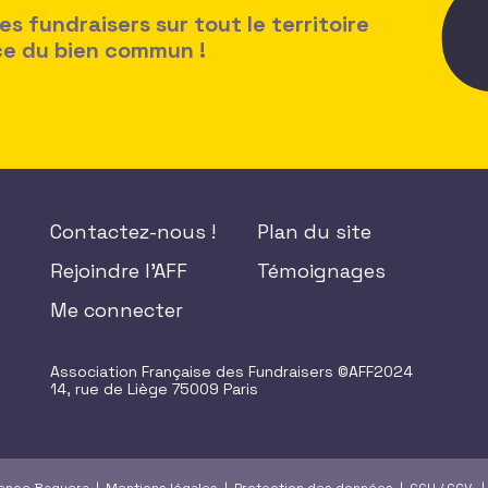
 fundraisers sur tout le territoire
ice du bien commun !
Contactez-nous !
Plan du site
Rejoindre l'AFF
Témoignages
Me connecter
Association Française des Fundraisers ©AFF2024
14, rue de Liège 75009 Paris