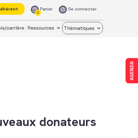
adhérent
Panier
Se connecter
0
is/carrière
Ressources
Thématiques
AGENDA
uveaux donateurs