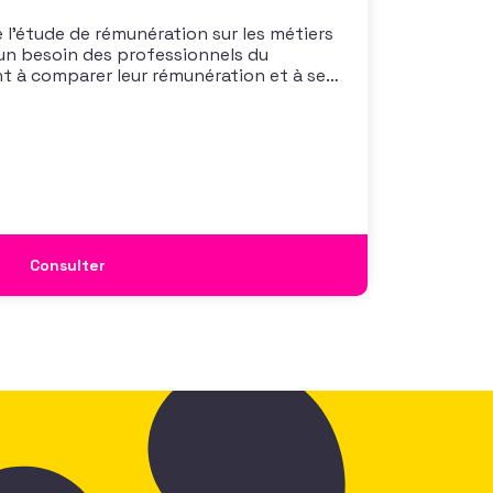
 l’étude de rémunération sur les métiers
un besoin des professionnels du
nt à comparer leur rémunération et à se
 également à une préoccupation
isations qui considèrent l’attractivité
 comme un enjeu majeur,
Consulter