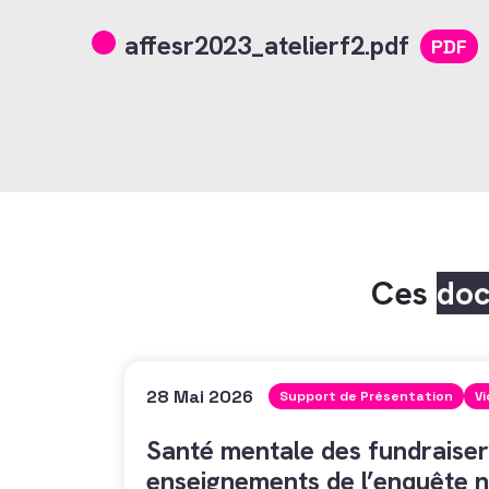
affesr2023_atelierf2.pdf
PDF
Ces
do
28 Mai 2026
Support de Présentation
V
Santé mentale des fundraiser
enseignements de l’enquête n