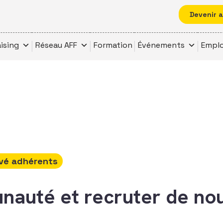
Devenir 
ising
Réseau AFF
Formation
Événements
Emplo
vé adhérents
nauté et recruter de no