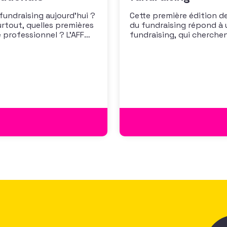
 fundraising aujourd’hui ?
Cette première édition de
urtout, quelles premières
du fundraising répond à 
 professionnel ? L’AFF
fundraising, qui cherche
 les premiers résultats
positionner. Elle répond
cussion autour des
croissante de leurs organ
des politiques salariales