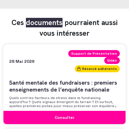
Ces
documents
pourraient aussi
vous intéresser
Support de Présentation
Vidéo
28 Mai 2026
Réservé adhérents
Santé mentale des fundraisers : premiers
enseignements de l’enquête nationale
Quels sont les facteurs de stress dans le fundraising
aujourd’hui ? Quels signaux émergent du terrain ? Et surtout,
quelles premières pistes pour mieux préserver son équilibre
professionnel ? L’AFF vous propose un webinaire pour découvrir
les premiers résultats de son enquête nationale et ouvrir la
Consulter
discussion autour des mécanismes