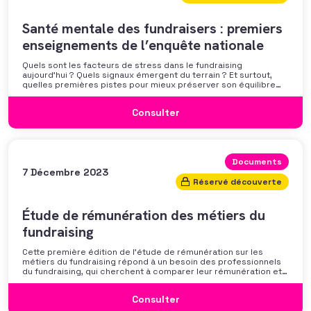
Santé mentale des fundraisers : premiers
enseignements de l’enquête nationale
Quels sont les facteurs de stress dans le fundraising
aujourd’hui ? Quels signaux émergent du terrain ? Et surtout,
quelles premières pistes pour mieux préserver son équilibre
professionnel ? L’AFF vous propose un webinaire pour découvrir
les premiers résultats de son enquête nationale et ouvrir la
Consulter
discussion autour des mécanismes
Documents
7 Décembre 2023
Réservé découverte
Étude de rémunération des métiers du
fundraising
Cette première édition de l’étude de rémunération sur les
métiers du fundraising répond à un besoin des professionnels
du fundraising, qui cherchent à comparer leur rémunération et à
se positionner. Elle répond également à une préoccupation
croissante de leurs organisations qui considèrent l’attractivité
Consulter
des politiques salariales comme un enjeu majeur,