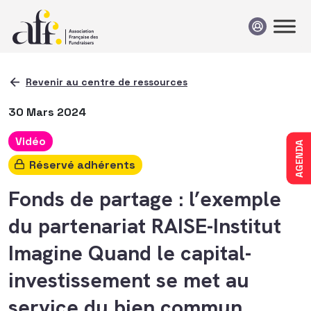
Passer au contenu
Revenir au centre de ressources
30 Mars 2024
Vidéo
AGENDA
Réservé adhérents
Fonds de partage : l’exemple
du partenariat RAISE-Institut
Imagine Quand le capital-
investissement se met au
service du bien commun