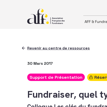
Passer au contenu
AFF & Fundra
Revenir au centre de ressources
30 Mars 2017
Support de Présentation
Réser
Fundraiser, quel t
Colloque Les clés du fundra