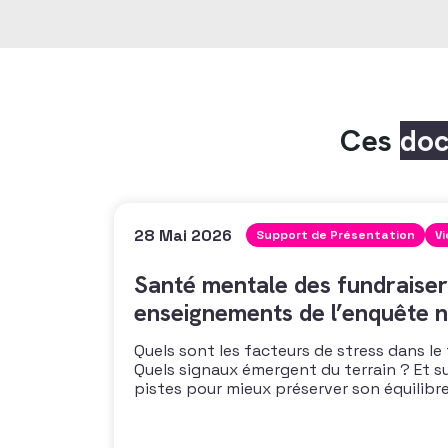
Ces
do
28 Mai 2026
Support de Présentation
V
Santé mentale des fundraiser
enseignements de l’enquête n
Quels sont les facteurs de stress dans le
Quels signaux émergent du terrain ? Et s
pistes pour mieux préserver son équilibre
vous propose un webinaire pour découvrir
de son enquête nationale et ouvrir la dis
mécanismes