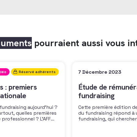
cuments
pourraient aussi vous in
7 Décembre 2023
idéo
Réservé adhérents
s : premiers
Étude de rémunéra
ationale
fundraising
 fundraising aujourd’hui ?
Cette première édition de
urtout, quelles premières
du fundraising répond à 
 professionnel ? L’AFF
fundraising, qui cherche
 les premiers résultats
positionner. Elle répond
cussion autour des
croissante de leurs organ
des politiques salariales