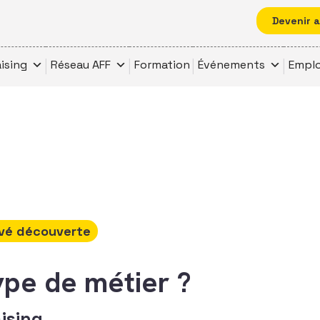
Devenir 
ising
Réseau AFF
Formation
Événements
Emplo
vé découverte
ype de métier ?
ising