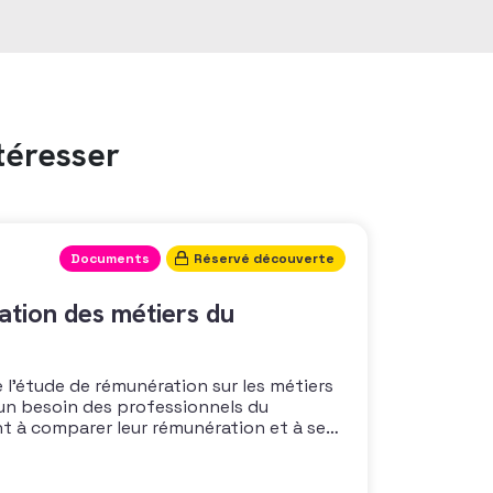
téresser
Documents
Réservé découverte
tion des métiers du
 l’étude de rémunération sur les métiers
un besoin des professionnels du
nt à comparer leur rémunération et à se
 également à une préoccupation
isations qui considèrent l’attractivité
 comme un enjeu majeur,