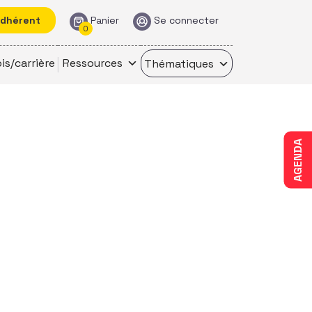
adhérent
Panier
Se connecter
0
is/carrière
Ressources
Thématiques
AGENDA