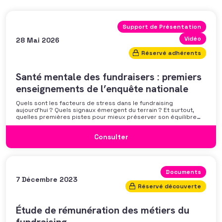
Support de Présentation
Vidéo
28 Mai 2026
Réservé adhérents
Santé mentale des fundraisers : premiers
enseignements de l’enquête nationale
Quels sont les facteurs de stress dans le fundraising
aujourd’hui ? Quels signaux émergent du terrain ? Et surtout,
quelles premières pistes pour mieux préserver son équilibre
professionnel ? L’AFF vous propose un webinaire pour découvrir
les premiers résultats de son enquête nationale et ouvrir la
Consulter
discussion autour des mécanismes
Documents
7 Décembre 2023
Réservé découverte
Étude de rémunération des métiers du