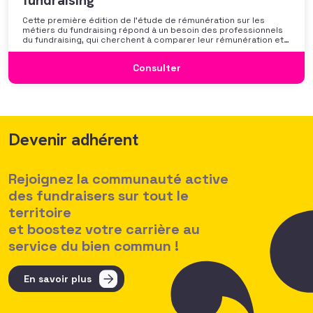
fundraising
Cette première édition de l’étude de rémunération sur les
métiers du fundraising répond à un besoin des professionnels
du fundraising, qui cherchent à comparer leur rémunération et à
se positionner. Elle répond également à une préoccupation
croissante de leurs organisations qui considèrent l’attractivité
Consulter
des politiques salariales comme un enjeu majeur,
Devenir adhérent
Rejoignez la communauté active
des fundraisers sur tout le
territoire
et boostez votre carrière au
service du bien commun !
En savoir plus