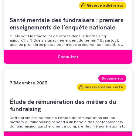
Réservé adhérents
Santé mentale des fundraisers : premiers
enseignements de l’enquête nationale
Quels sont les facteurs de stress dans le fundraising
aujourd’hui ? Quels signaux émergent du terrain ? Et surtout,
quelles premières pistes pour mieux préserver son équilibre
professionnel ? L’AFF vous propose un webinaire pour découvrir
les premiers résultats de son enquête nationale et ouvrir la
Consulter
discussion autour des mécanismes
Documents
7 Décembre 2023
Réservé découverte
Étude de rémunération des métiers du
fundraising
Cette première édition de l’étude de rémunération sur les
métiers du fundraising répond à un besoin des professionnels
du fundraising, qui cherchent à comparer leur rémunération et à
se positionner. Elle répond également à une préoccupation
croissante de leurs organisations qui considèrent l’attractivité