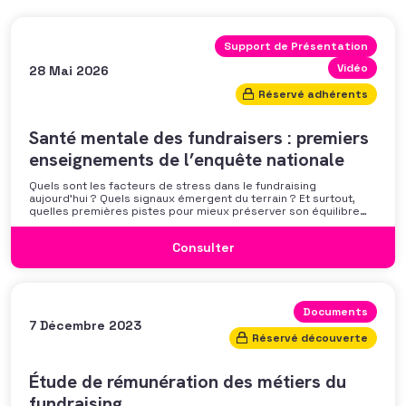
Support de Présentation
Vidéo
28 Mai 2026
Réservé adhérents
Santé mentale des fundraisers : premiers
enseignements de l’enquête nationale
Quels sont les facteurs de stress dans le fundraising
aujourd’hui ? Quels signaux émergent du terrain ? Et surtout,
quelles premières pistes pour mieux préserver son équilibre
professionnel ? L’AFF vous propose un webinaire pour découvrir
les premiers résultats de son enquête nationale et ouvrir la
Consulter
discussion autour des mécanismes
Documents
7 Décembre 2023
Réservé découverte
Étude de rémunération des métiers du
fundraising