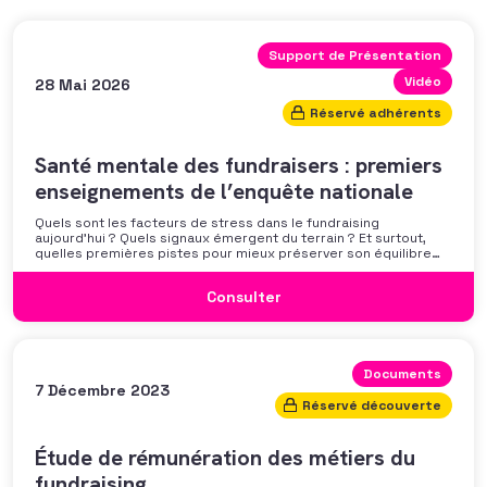
Support de Présentation
Vidéo
28 Mai 2026
Réservé adhérents
Santé mentale des fundraisers : premiers
enseignements de l’enquête nationale
Quels sont les facteurs de stress dans le fundraising
aujourd’hui ? Quels signaux émergent du terrain ? Et surtout,
quelles premières pistes pour mieux préserver son équilibre
professionnel ? L’AFF vous propose un webinaire pour découvrir
les premiers résultats de son enquête nationale et ouvrir la
Consulter
discussion autour des mécanismes
Documents
7 Décembre 2023
Réservé découverte
Étude de rémunération des métiers du
fundraising