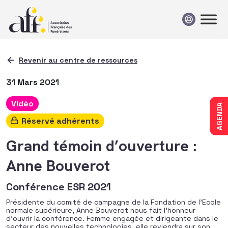
Passer au contenu
Revenir au centre de ressources
31 Mars 2021
Vidéo
AGENDA
Réservé adhérents
Grand témoin d’ouverture :
Anne Bouverot
Conférence ESR 2021
Présidente du comité de campagne de la Fondation de l’Ecole
normale supérieure, Anne Bouverot nous fait l’honneur
d’ouvrir la conférence. Femme engagée et dirigeante dans le
secteur des nouvelles technologies, elle reviendra sur son