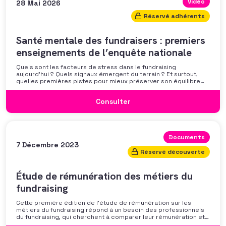
Vidéo
28 Mai 2026
Réservé adhérents
Santé mentale des fundraisers : premiers
enseignements de l’enquête nationale
Quels sont les facteurs de stress dans le fundraising
aujourd’hui ? Quels signaux émergent du terrain ? Et surtout,
quelles premières pistes pour mieux préserver son équilibre
professionnel ? L’AFF vous propose un webinaire pour découvrir
les premiers résultats de son enquête nationale et ouvrir la
Consulter
discussion autour des mécanismes
Documents
7 Décembre 2023
Réservé découverte
Étude de rémunération des métiers du
fundraising
Cette première édition de l’étude de rémunération sur les
métiers du fundraising répond à un besoin des professionnels
du fundraising, qui cherchent à comparer leur rémunération et à
se positionner. Elle répond également à une préoccupation