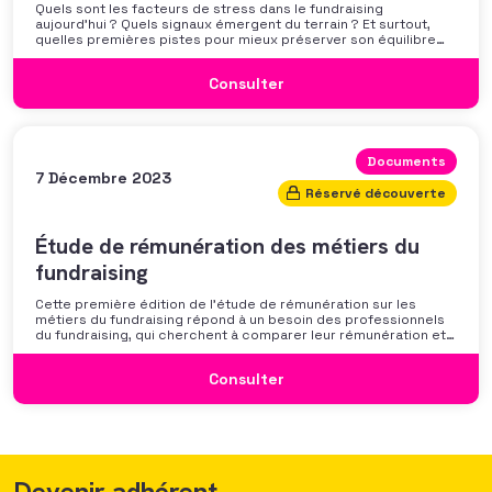
Quels sont les facteurs de stress dans le fundraising
aujourd’hui ? Quels signaux émergent du terrain ? Et surtout,
quelles premières pistes pour mieux préserver son équilibre
professionnel ? L’AFF vous propose un webinaire pour découvrir
les premiers résultats de son enquête nationale et ouvrir la
Consulter
discussion autour des mécanismes
Documents
7 Décembre 2023
Réservé découverte
Étude de rémunération des métiers du
fundraising
Cette première édition de l’étude de rémunération sur les
métiers du fundraising répond à un besoin des professionnels
du fundraising, qui cherchent à comparer leur rémunération et à
se positionner. Elle répond également à une préoccupation
croissante de leurs organisations qui considèrent l’attractivité
Consulter
des politiques salariales comme un enjeu majeur,
Devenir adhérent