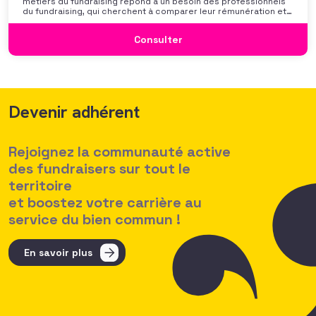
métiers du fundraising répond à un besoin des professionnels
du fundraising, qui cherchent à comparer leur rémunération et à
se positionner. Elle répond également à une préoccupation
croissante de leurs organisations qui considèrent l’attractivité
Consulter
des politiques salariales comme un enjeu majeur,
Devenir adhérent
Rejoignez la communauté active
des fundraisers sur tout le
territoire
et boostez votre carrière au
service du bien commun !
En savoir plus