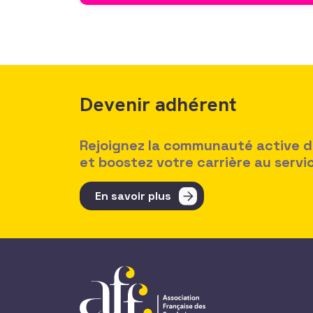
Devenir adhérent
Rejoignez la communauté active des
et boostez votre carrière au serv
En savoir plus