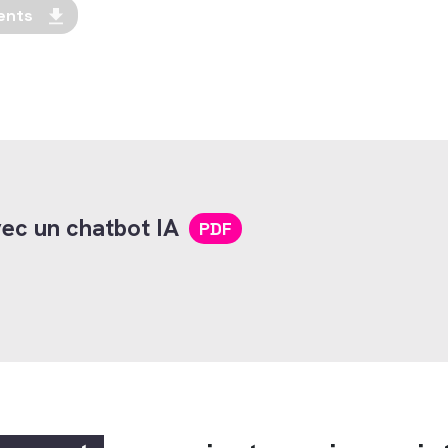
ents
vec un chatbot IA
PDF