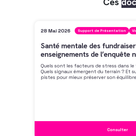
Ces
do
28 Mai 2026
Support de Présentation
V
Santé mentale des fundraiser
enseignements de l’enquête n
Quels sont les facteurs de stress dans le
Quels signaux émergent du terrain ? Et s
pistes pour mieux préserver son équilibre
vous propose un webinaire pour découvrir
de son enquête nationale et ouvrir la dis
mécanismes
Consulter