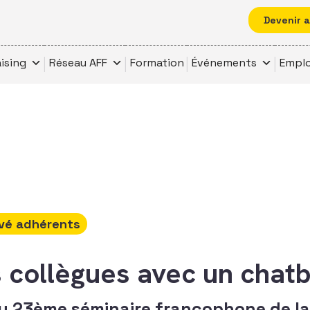
Devenir 
ising
Réseau AFF
Formation
Événements
Emplo
vé adhérents
collègues avec un chatbo
du 23ème séminaire francophone de la