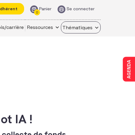
adhérent
Panier
Se connecter
0
is/carrière
Ressources
Thématiques
AGENDA
t IA !
 collecte de fonds