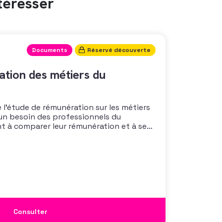
téresser
Documents
Réservé découverte
tion des métiers du
 l’étude de rémunération sur les métiers
un besoin des professionnels du
nt à comparer leur rémunération et à se
 également à une préoccupation
isations qui considèrent l’attractivité
 comme un enjeu majeur,
Consulter