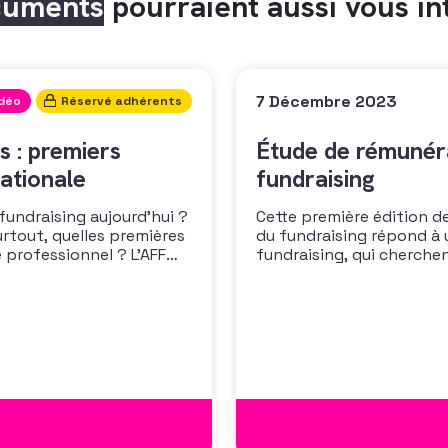
cuments
pourraient aussi vous in
7 Décembre 2023
idéo
Réservé adhérents
s : premiers
Étude de rémunéra
ationale
fundraising
 fundraising aujourd’hui ?
Cette première édition de
urtout, quelles premières
du fundraising répond à 
 professionnel ? L’AFF
fundraising, qui cherche
 les premiers résultats
positionner. Elle répond
cussion autour des
croissante de leurs organ
des politiques salariales