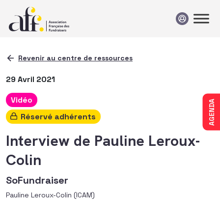
Passer au contenu
Revenir au centre de ressources
29 Avril 2021
Vidéo
AGENDA
Réservé adhérents
Interview de Pauline Leroux-
Colin
SoFundraiser
Pauline Leroux-Colin (ICAM)