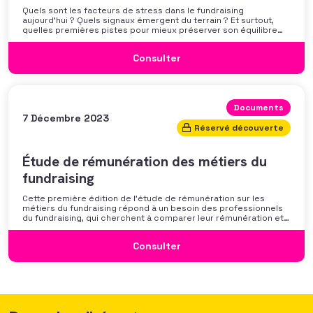
Quels sont les facteurs de stress dans le fundraising
aujourd’hui ? Quels signaux émergent du terrain ? Et surtout,
quelles premières pistes pour mieux préserver son équilibre
professionnel ? L’AFF vous propose un webinaire pour découvrir
les premiers résultats de son enquête nationale et ouvrir la
Consulter
discussion autour des mécanismes
Documents
7 Décembre 2023
Réservé découverte
Étude de rémunération des métiers du
fundraising
Cette première édition de l’étude de rémunération sur les
métiers du fundraising répond à un besoin des professionnels
du fundraising, qui cherchent à comparer leur rémunération et à
se positionner. Elle répond également à une préoccupation
croissante de leurs organisations qui considèrent l’attractivité
Consulter
des politiques salariales comme un enjeu majeur,