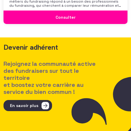
métiers du fundraising répond à un besoin des professionnels
du fundraising, qui cherchent à comparer leur rémunération et à
se positionner. Elle répond également à une préoccupation
croissante de leurs organisations qui considèrent l’attractivité
Consulter
des politiques salariales comme un enjeu majeur,
Devenir adhérent
Rejoignez la communauté active
des fundraisers sur tout le
territoire
et boostez votre carrière au
service du bien commun !
En savoir plus