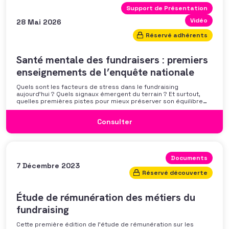
Support de Présentation
Vidéo
28 Mai 2026
Réservé adhérents
Santé mentale des fundraisers : premiers
enseignements de l’enquête nationale
Quels sont les facteurs de stress dans le fundraising
aujourd’hui ? Quels signaux émergent du terrain ? Et surtout,
quelles premières pistes pour mieux préserver son équilibre
professionnel ? L’AFF vous propose un webinaire pour découvrir
les premiers résultats de son enquête nationale et ouvrir la
Consulter
discussion autour des mécanismes
Documents
7 Décembre 2023
Réservé découverte
Étude de rémunération des métiers du
fundraising
Cette première édition de l’étude de rémunération sur les