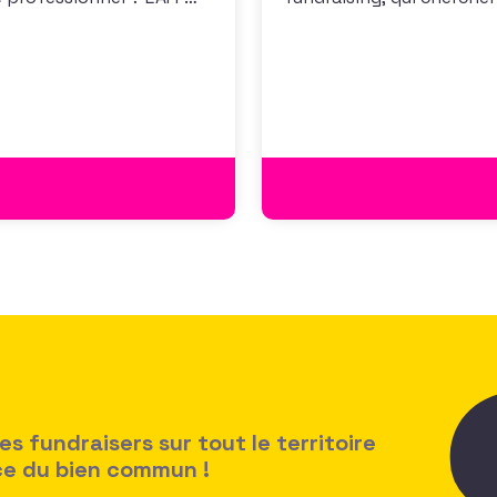
 les premiers résultats
positionner. Elle répond
cussion autour des
croissante de leurs organ
des politiques salariales
 fundraisers sur tout le territoire
ice du bien commun !