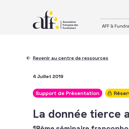
Passer au contenu
AFF & Fundra
Revenir au centre de ressources
4 Juillet 2019
Support de Présentation
Réser
La donnée tierce a
18ème séminaire francophon