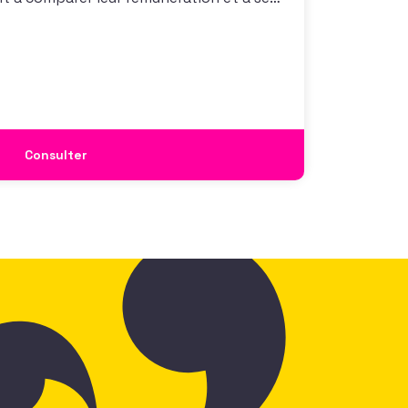
 également à une préoccupation
isations qui considèrent l’attractivité
 comme un enjeu majeur,
Consulter