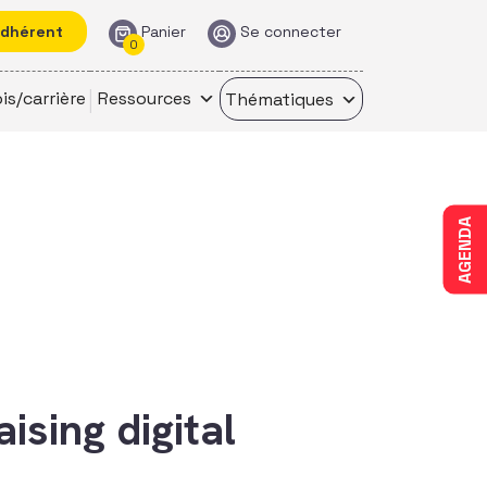
adhérent
Panier
Se connecter
0
is/carrière
Ressources
Thématiques
AGENDA
ising digital