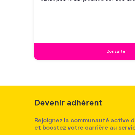
vous propose un webinaire pour découvrir
de son enquête nationale et ouvrir la dis
mécanismes
Consulter
Devenir adhérent
Rejoignez la communauté active des
et boostez votre carrière au serv