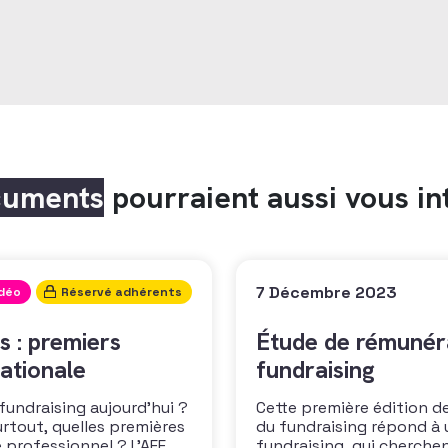
cuments
pourraient aussi vous in
7 Décembre 2023
idéo
Réservé adhérents
s : premiers
Étude de rémunéra
ationale
fundraising
 fundraising aujourd’hui ?
Cette première édition de
urtout, quelles premières
du fundraising répond à 
 professionnel ? L’AFF
fundraising, qui cherche