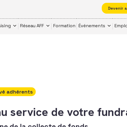
Devenir 
ising
Réseau AFF
Formation
Événements
Emplo
vé adhérents
u service de votre fundra
e de la collecte de fonds