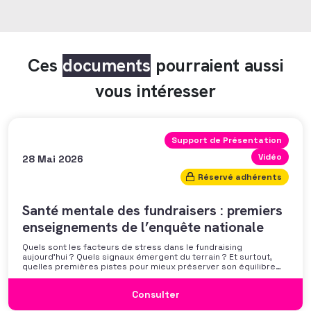
Ces
documents
pourraient aussi
vous intéresser
Support de Présentation
Vidéo
28 Mai 2026
Réservé adhérents
Santé mentale des fundraisers : premiers
enseignements de l’enquête nationale
Quels sont les facteurs de stress dans le fundraising
aujourd’hui ? Quels signaux émergent du terrain ? Et surtout,
quelles premières pistes pour mieux préserver son équilibre
professionnel ? L’AFF vous propose un webinaire pour découvrir
les premiers résultats de son enquête nationale et ouvrir la
Consulter
discussion autour des mécanismes