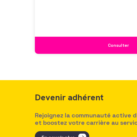
de son enquête nationale et ouvrir la dis
mécanismes
Consulter
Devenir adhérent
Rejoignez la communauté active des
et boostez votre carrière au serv