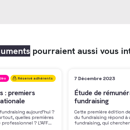
cuments
pourraient aussi vous in
7 Décembre 2023
idéo
Réservé adhérents
s : premiers
Étude de rémunéra
ationale
fundraising
 fundraising aujourd’hui ?
Cette première édition de
urtout, quelles premières
du fundraising répond à 
 professionnel ? L’AFF
fundraising, qui cherche
 les premiers résultats
positionner. Elle répond