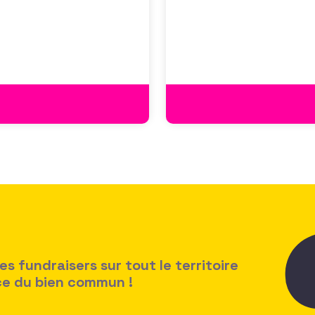
cussion autour des
croissante de leurs organ
des politiques salariales
 fundraisers sur tout le territoire
ice du bien commun !