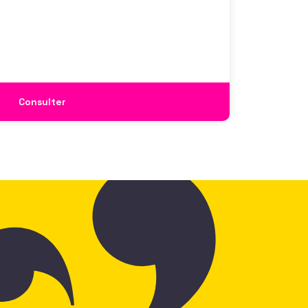
isations qui considèrent l’attractivité
 comme un enjeu majeur,
Consulter