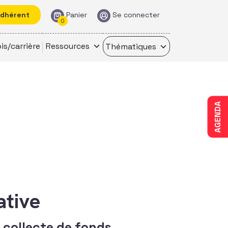
adhérent
Panier
Se connecter
0
is/carrière
Ressources
Thématiques
AGENDA
ative
 collecte de fonds