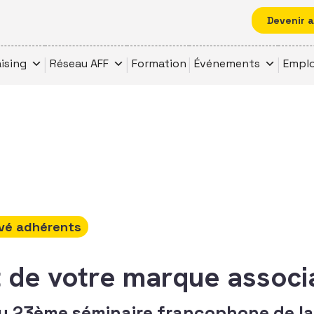
Devenir 
ising
Réseau AFF
Formation
Événements
Emplo
vé adhérents
 de votre marque associ
du 23ème séminaire francophone de la