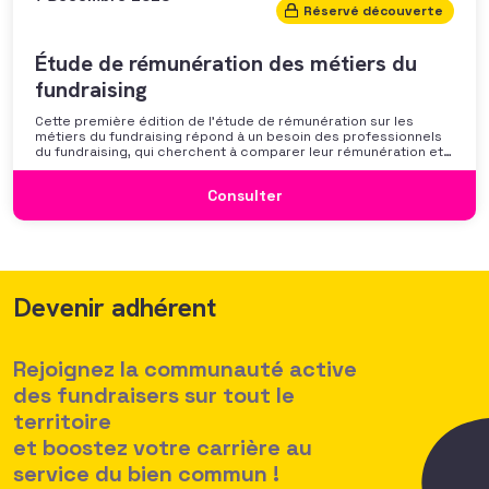
Réservé découverte
Étude de rémunération des métiers du
fundraising
Cette première édition de l’étude de rémunération sur les
métiers du fundraising répond à un besoin des professionnels
du fundraising, qui cherchent à comparer leur rémunération et à
se positionner. Elle répond également à une préoccupation
croissante de leurs organisations qui considèrent l’attractivité
Consulter
des politiques salariales comme un enjeu majeur,
Devenir adhérent
Rejoignez la communauté active
des fundraisers sur tout le
territoire
et boostez votre carrière au
service du bien commun !