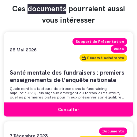
Ces
documents
pourraient aussi
vous intéresser
Support de Présentation
Vidéo
28 Mai 2026
Réservé adhérents
Santé mentale des fundraisers : premiers
enseignements de l’enquête nationale
Quels sont les facteurs de stress dans le fundraising
aujourd’hui ? Quels signaux émergent du terrain ? Et surtout,
quelles premières pistes pour mieux préserver son équilibre
professionnel ? L’AFF vous propose un webinaire pour découvrir
les premiers résultats de son enquête nationale et ouvrir la
Consulter
discussion autour des mécanismes
Documents
7 Décembre 2023