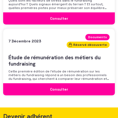
Quels sont les facteurs de stress dans le fundraising
aujourd’hui ? Quels signaux émergent du terrain ? Et surtout,
quelles premières pistes pour mieux préserver son équilibre
professionnel ? L’AFF vous propose un webinaire pour découvrir
les premiers résultats de son enquête nationale et ouvrir la
Consulter
discussion autour des mécanismes
Documents
7 Décembre 2023
Réservé découverte
Étude de rémunération des métiers du
fundraising
Cette première édition de l’étude de rémunération sur les
métiers du fundraising répond à un besoin des professionnels
du fundraising, qui cherchent à comparer leur rémunération et à
se positionner. Elle répond également à une préoccupation
croissante de leurs organisations qui considèrent l’attractivité
Consulter
des politiques salariales comme un enjeu majeur,
Devenir adhérent