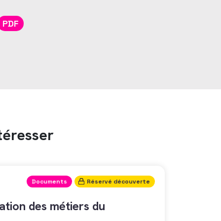
PDF
téresser
Documents
Réservé découverte
tion des métiers du