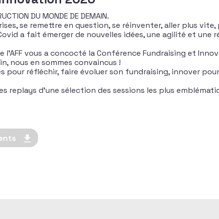
RUCTION DU MONDE DE DEMAIN.
crises, se remettre en question, se réinventer, aller plus vi
vid a fait émerger de nouvelles idées, une agilité et une r
de l’AFF vous a concocté la Conférence Fundraising et Innov
in, nous en sommes convaincus !
es pour réfléchir, faire évoluer son fundraising, innover po
es replays d’une sélection des sessions les plus emblémati
ents