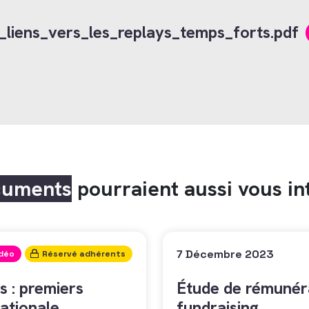
liens_vers_les_replays_temps_forts.pdf
cuments
pourraient aussi vous in
7 Décembre 2023
idéo
Réservé adhérents
s : premiers
Étude de rémunéra
ationale
fundraising