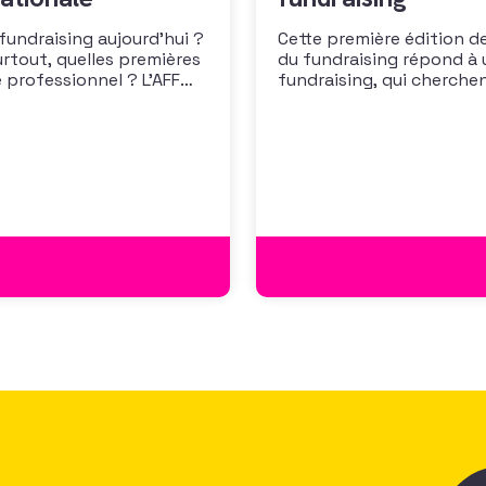
 fundraising aujourd’hui ?
Cette première édition de
urtout, quelles premières
du fundraising répond à 
 professionnel ? L’AFF
fundraising, qui cherche
 les premiers résultats
positionner. Elle répond
cussion autour des
croissante de leurs organ
des politiques salariales