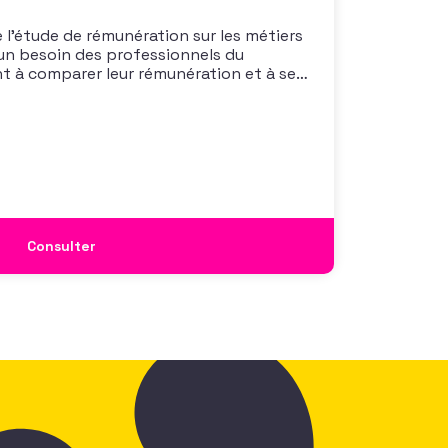
 l’étude de rémunération sur les métiers
un besoin des professionnels du
nt à comparer leur rémunération et à se
 également à une préoccupation
isations qui considèrent l’attractivité
 comme un enjeu majeur,
Consulter