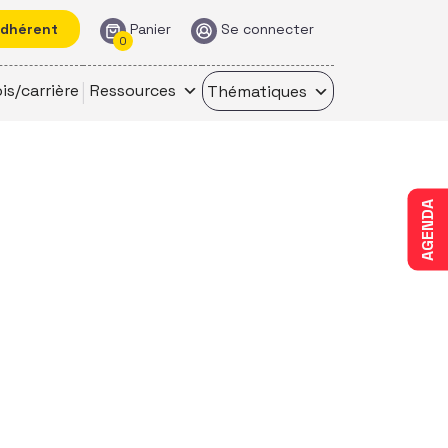
adhérent
Panier
Se connecter
0
is/carrière
Ressources
Thématiques
AGENDA