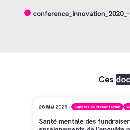
conference_innovation_2020_-_
Ces
do
28 Mai 2026
Support de Présentation
V
Santé mentale des fundraiser
enseignements de l’enquête n