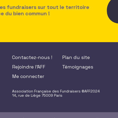
 fundraisers sur tout le territoire
ice du bien commun !
Contactez-nous !
Plan du site
Rejoindre l'AFF
Témoignages
Me connecter
Association Française des Fundraisers ©AFF2024
14, rue de Liège 75009 Paris