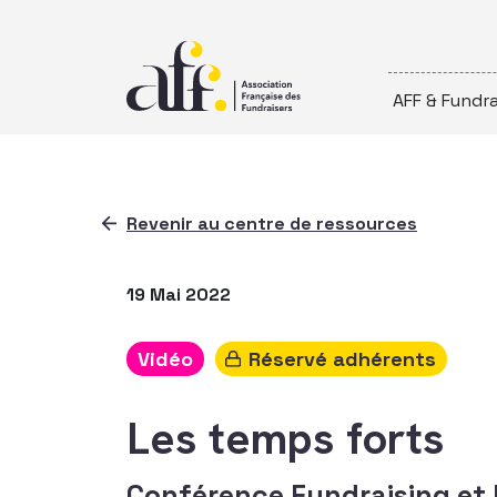
Passer au contenu
AFF & Fundra
Revenir au centre de ressources
19 Mai 2022
Vidéo
Réservé adhérents
Les temps forts
Conférence Fundraising et