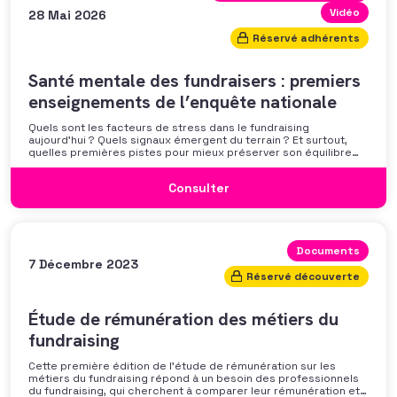
Vidéo
28 Mai 2026
Réservé adhérents
Santé mentale des fundraisers : premiers
enseignements de l’enquête nationale
Quels sont les facteurs de stress dans le fundraising
aujourd’hui ? Quels signaux émergent du terrain ? Et surtout,
quelles premières pistes pour mieux préserver son équilibre
professionnel ? L’AFF vous propose un webinaire pour découvrir
les premiers résultats de son enquête nationale et ouvrir la
Consulter
discussion autour des mécanismes
Documents
7 Décembre 2023
Réservé découverte
Étude de rémunération des métiers du
fundraising
Cette première édition de l’étude de rémunération sur les
métiers du fundraising répond à un besoin des professionnels
du fundraising, qui cherchent à comparer leur rémunération et à