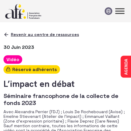
Passer au contenu
Revenir au centre de ressources
30 Juin 2023
Vidéo
AGENDA
Réservé adhérents
L’impact en débat
Séminaire francophone de la collecte de
fonds 2023
Avec Alexandra Perrier (FDJ) ; Louis De Rochebouard (Avise) ;
Emeline Stievenart (Atelier de l’impact) ; Emmanuel Vaillant
(Zone d’expression prioritaire) ; Flavie Deprez (Care News)
Sauf mention contraire, toutes les informations de cette
vidéo sont la propriété de l’Association Française des