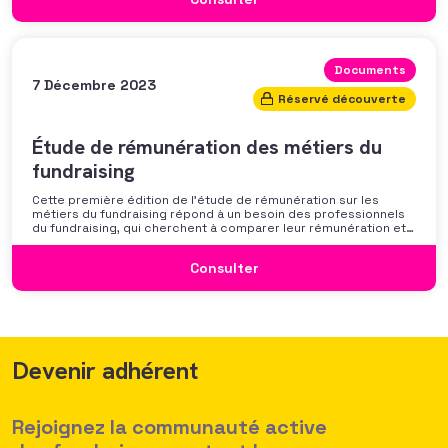
discussion autour des mécanismes
Documents
7 Décembre 2023
Réservé découverte
Étude de rémunération des métiers du
fundraising
Cette première édition de l’étude de rémunération sur les
métiers du fundraising répond à un besoin des professionnels
du fundraising, qui cherchent à comparer leur rémunération et à
se positionner. Elle répond également à une préoccupation
croissante de leurs organisations qui considèrent l’attractivité
Consulter
des politiques salariales comme un enjeu majeur,
Devenir adhérent
Rejoignez la communauté active