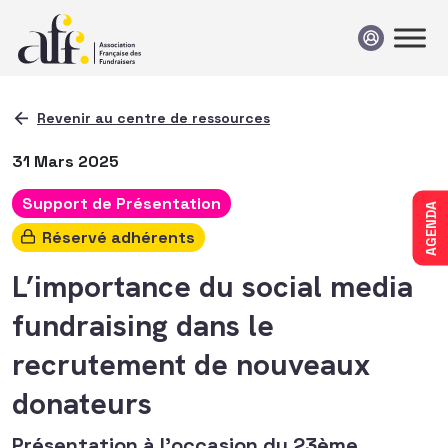
Passer au contenu
Revenir au centre de ressources
31 Mars 2025
Support de Présentation
AGENDA
Réservé adhérents
L’importance du social media
fundraising dans le
recrutement de nouveaux
donateurs
Présentation à l'occasion du 23ème