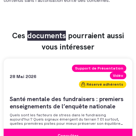
contenus sans l’autorisation écrite des concernés.
Ces
documents
pourraient aussi
vous intéresser
Support de Présentation
Vidéo
28 Mai 2026
Réservé adhérents
Santé mentale des fundraisers : premiers
enseignements de l’enquête nationale
Quels sont les facteurs de stress dans le fundraising
aujourd’hui ? Quels signaux émergent du terrain ? Et surtout,
quelles premières pistes pour mieux préserver son équilibre
professionnel ? L’AFF vous propose un webinaire pour découvrir
les premiers résultats de son enquête nationale et ouvrir la
Consulter