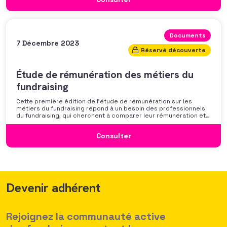
discussion autour des mécanismes
Documents
7 Décembre 2023
Réservé découverte
Étude de rémunération des métiers du
fundraising
Cette première édition de l’étude de rémunération sur les
métiers du fundraising répond à un besoin des professionnels
du fundraising, qui cherchent à comparer leur rémunération et à
se positionner. Elle répond également à une préoccupation
croissante de leurs organisations qui considèrent l’attractivité
Consulter
des politiques salariales comme un enjeu majeur,
Devenir adhérent
Rejoignez la communauté active