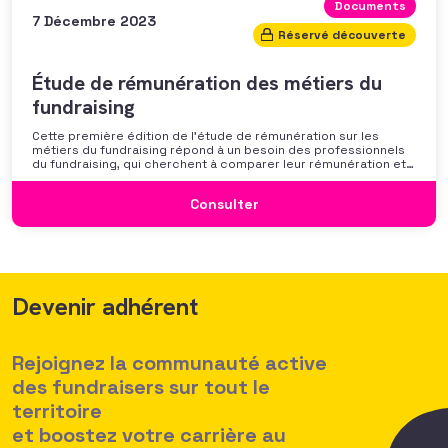
Documents
7 Décembre 2023
Réservé découverte
Étude de rémunération des métiers du
fundraising
Cette première édition de l’étude de rémunération sur les
métiers du fundraising répond à un besoin des professionnels
du fundraising, qui cherchent à comparer leur rémunération et à
se positionner. Elle répond également à une préoccupation
croissante de leurs organisations qui considèrent l’attractivité
Consulter
des politiques salariales comme un enjeu majeur,
Devenir adhérent
Rejoignez la communauté active
des fundraisers sur tout le
territoire
et boostez votre carrière au