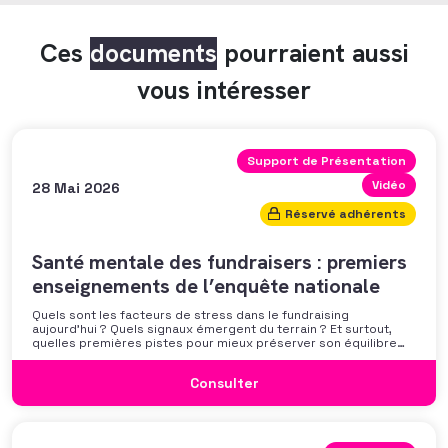
Ces
documents
pourraient aussi
vous intéresser
Support de Présentation
Vidéo
28 Mai 2026
Réservé adhérents
Santé mentale des fundraisers : premiers
enseignements de l’enquête nationale
Quels sont les facteurs de stress dans le fundraising
aujourd’hui ? Quels signaux émergent du terrain ? Et surtout,
quelles premières pistes pour mieux préserver son équilibre
professionnel ? L’AFF vous propose un webinaire pour découvrir
les premiers résultats de son enquête nationale et ouvrir la
Consulter
discussion autour des mécanismes