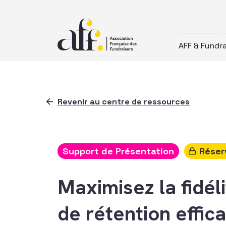
Passer au contenu
AFF & Fundra
Revenir au centre de ressources
Support de Présentation
Réser
Maximisez la fidél
de rétention effi