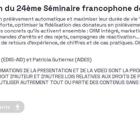
on du 24ème Séminaire francophone de
en prélèvement automatique et maximiser leur durée de vie
 forte, optimiser la fidélisation des donateurs en prélèvem
ers concrets qu’ils activent ensemble : CRM intégré, marke
mandes d’arrêts et des rejets, campagnes de réactivation… 
 de retours d’expérience, de chiffres et de cas pratiques. Ob
EDIIS-AID) et Patricia Gutierrez (AIDES)
MATIONS DE LA PRESENTATION ET DE LA VIDEO SONT LA PROP
IT D’AUTEUR ET D’AUTRES LOIS RELATIVES AUX DROITS DE PR
 D’UTILISER AUTREMENT TOUT OU PARTIE DES CONTENUS SANS
ents