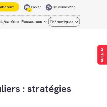
adhérent
Panier
Se connecter
0
is/carrière
Ressources
Thématiques
AGENDA
iers : stratégies