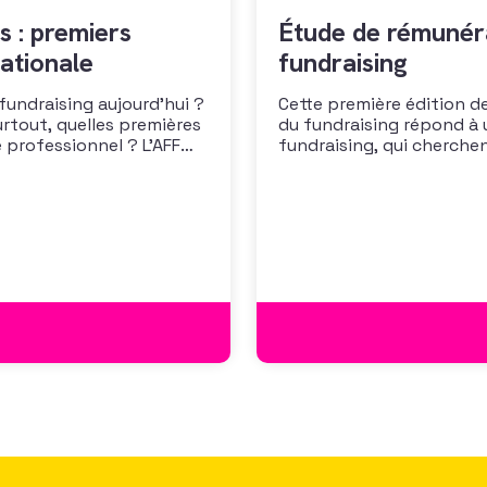
s : premiers
Étude de rémunéra
ationale
fundraising
 fundraising aujourd’hui ?
Cette première édition de
urtout, quelles premières
du fundraising répond à 
 professionnel ? L’AFF
fundraising, qui cherche
 les premiers résultats
positionner. Elle répond
cussion autour des
croissante de leurs organ
des politiques salariales