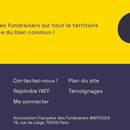
 fundraisers sur tout le territoire
ice du bien commun !
Contactez-nous !
Plan du site
Rejoindre l'AFF
Témoignages
Me connecter
Association Française des Fundraisers ©AFF2024
14, rue de Liège 75009 Paris