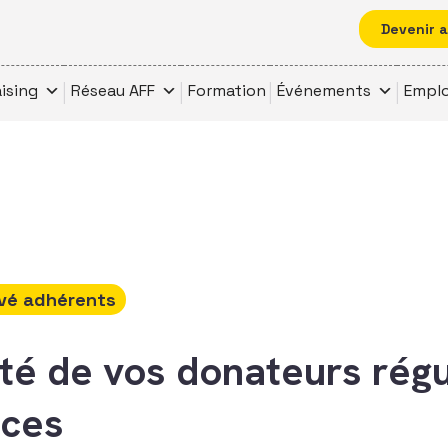
Devenir 
ising
Réseau AFF
Formation
Événements
Emplo
vé adhérents
ité de vos donateurs régul
caces