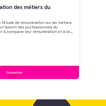
tion des métiers du
 l’étude de rémunération sur les métiers
un besoin des professionnels du
nt à comparer leur rémunération et à se
 également à une préoccupation
isations qui considèrent l’attractivité
 comme un enjeu majeur,
Consulter