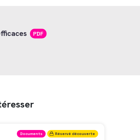
efficaces
PDF
téresser
Documents
Réservé découverte