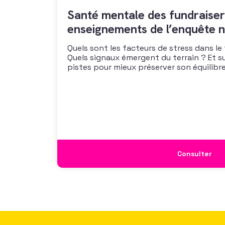
Santé mentale des fundraiser
enseignements de l’enquête n
Quels sont les facteurs de stress dans le
Quels signaux émergent du terrain ? Et s
pistes pour mieux préserver son équilibre
vous propose un webinaire pour découvrir
de son enquête nationale et ouvrir la dis
mécanismes
Consulter