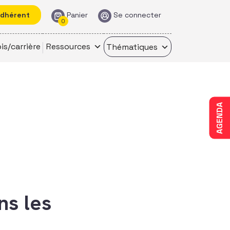
adhérent
Panier
Se connecter
0
is/carrière
Ressources
Thématiques
AGENDA
ns les