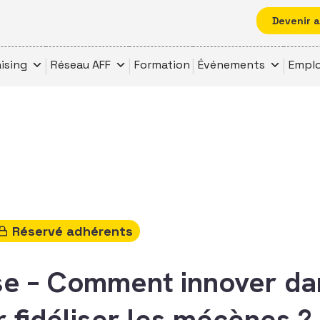
Devenir 
ising
Réseau AFF
Formation
Événements
Emplo
Réservé adhérents
e – Comment innover da
 fidéliser les mécènes ?