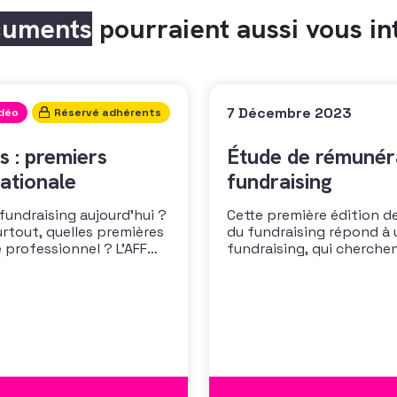
cuments
pourraient aussi vous in
7 Décembre 2023
idéo
Réservé adhérents
s : premiers
Étude de rémunéra
ationale
fundraising
 fundraising aujourd’hui ?
Cette première édition de
urtout, quelles premières
du fundraising répond à 
 professionnel ? L’AFF
fundraising, qui cherche
 les premiers résultats
positionner. Elle répond
cussion autour des
croissante de leurs organ
des politiques salariales