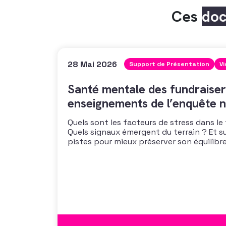
Ces
do
28 Mai 2026
Support de Présentation
V
Santé mentale des fundraiser
enseignements de l’enquête n
Quels sont les facteurs de stress dans le
Quels signaux émergent du terrain ? Et s
pistes pour mieux préserver son équilibre
vous propose un webinaire pour découvrir
de son enquête nationale et ouvrir la dis
mécanismes