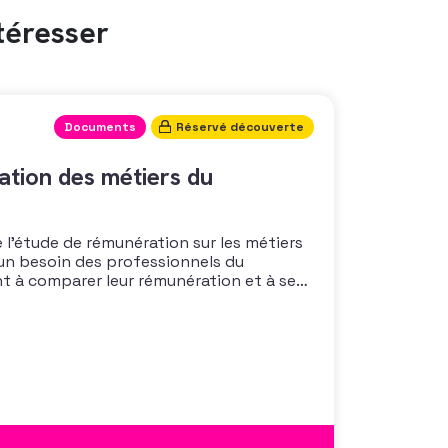
téresser
Documents
Réservé découverte
tion des métiers du
 l’étude de rémunération sur les métiers
un besoin des professionnels du
nt à comparer leur rémunération et à se
 également à une préoccupation
isations qui considèrent l’attractivité
 comme un enjeu majeur,