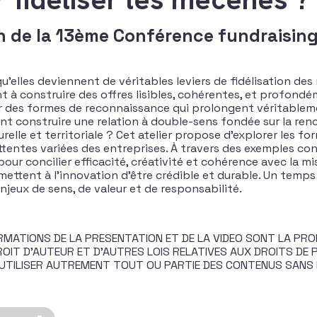
on de la 13ème Conférence fundraising
elles deviennent de véritables leviers de fidélisation des
nt à construire des offres lisibles, cohérentes, et profond
es formes de reconnaissance qui prolongent véritablement 
onstruire une relation à double-sens fondée sur la rencont
elle et territoriale ? Cet atelier propose d’explorer les 
ntes variées des entreprises. À travers des exemples conc
r concilier efficacité, créativité et cohérence avec la missi
mettent à l’innovation d’être crédible et durable. Un temps
jeux de sens, de valeur et de responsabilité.
MATIONS DE LA PRESENTATION ET DE LA VIDEO SONT LA PROP
IT D’AUTEUR ET D’AUTRES LOIS RELATIVES AUX DROITS DE PR
 D’UTILISER AUTREMENT TOUT OU PARTIE DES CONTENUS SANS