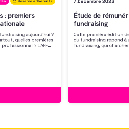
7 Décembre 2023
idéo
Réservé adhérents
s : premiers
Étude de rémunéra
ationale
fundraising
 fundraising aujourd’hui ?
Cette première édition de
urtout, quelles premières
du fundraising répond à 
 professionnel ? L’AFF
fundraising, qui cherche
 les premiers résultats
positionner. Elle répond
cussion autour des
croissante de leurs organ
des politiques salariales