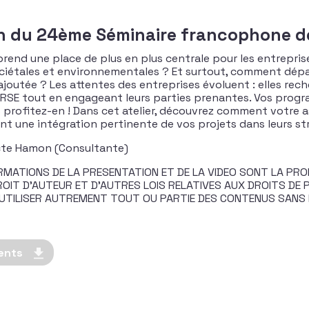
on du 24ème Séminaire francophone de
rend une place de plus en plus centrale pour les entrepri
ociétales et environnementales ? Et surtout, comment dépas
 ajoutée ? Les attentes des entreprises évoluent : elles re
ie RSE tout en engageant leurs parties prenantes. Vos pr
rs profitez-en ! Dans cet atelier, découvrez comment votre
t une intégration pertinente de vos projets dans leurs st
icte Hamon (Consultante)
MATIONS DE LA PRESENTATION ET DE LA VIDEO SONT LA PROP
IT D’AUTEUR ET D’AUTRES LOIS RELATIVES AUX DROITS DE PR
 D’UTILISER AUTREMENT TOUT OU PARTIE DES CONTENUS SANS
ents