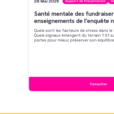
28 Mai 2026
Support de Présentation
V
Santé mentale des fundraiser
enseignements de l’enquête n
Quels sont les facteurs de stress dans le
Quels signaux émergent du terrain ? Et s
pistes pour mieux préserver son équilibre
vous propose un webinaire pour découvrir
de son enquête nationale et ouvrir la dis
mécanismes
Consulter