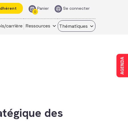
adhérent
Panier
Se connecter
0
is/carrière
Ressources
Thématiques
AGENDA
atégique des