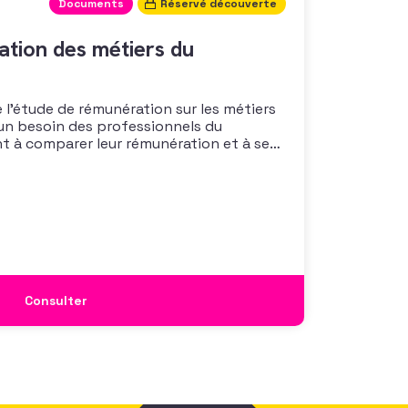
Documents
Réservé découverte
tion des métiers du
 l’étude de rémunération sur les métiers
un besoin des professionnels du
nt à comparer leur rémunération et à se
 également à une préoccupation
isations qui considèrent l’attractivité
 comme un enjeu majeur,
Consulter