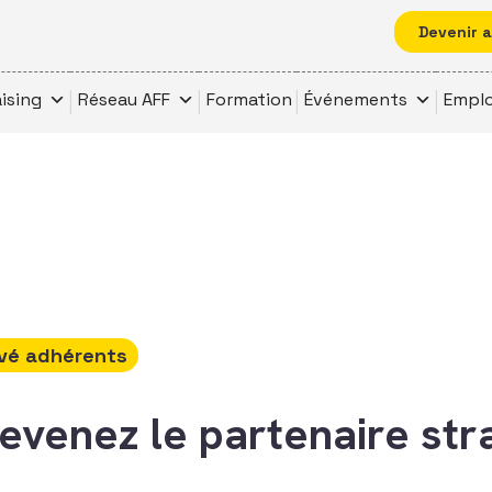
Devenir 
ising
Réseau AFF
Formation
Événements
Emplo
vé adhérents
evenez le partenaire str