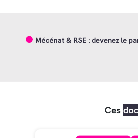
Mécénat & RSE : devenez le par
Ces
do