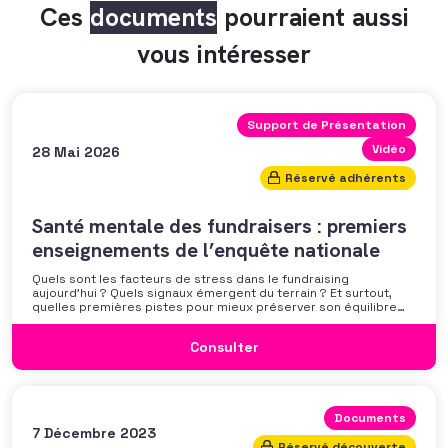
Ces
documents
pourraient aussi
vous intéresser
Support de Présentation
Vidéo
28 Mai 2026
Réservé adhérents
Santé mentale des fundraisers : premiers
enseignements de l’enquête nationale
Quels sont les facteurs de stress dans le fundraising
aujourd’hui ? Quels signaux émergent du terrain ? Et surtout,
quelles premières pistes pour mieux préserver son équilibre
professionnel ? L’AFF vous propose un webinaire pour découvrir
les premiers résultats de son enquête nationale et ouvrir la
Consulter
discussion autour des mécanismes
Documents
7 Décembre 2023
Réservé découverte