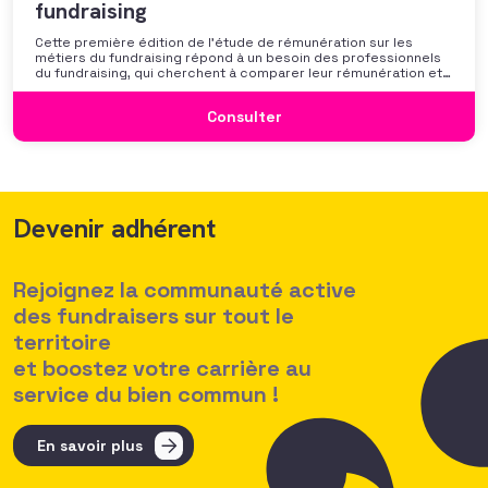
fundraising
Cette première édition de l’étude de rémunération sur les
métiers du fundraising répond à un besoin des professionnels
du fundraising, qui cherchent à comparer leur rémunération et à
se positionner. Elle répond également à une préoccupation
croissante de leurs organisations qui considèrent l’attractivité
Consulter
des politiques salariales comme un enjeu majeur,
Devenir adhérent
Rejoignez la communauté active
des fundraisers sur tout le
territoire
et boostez votre carrière au
service du bien commun !
En savoir plus