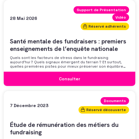
Support de Présentation
Vidéo
28 Mai 2026
Réservé adhérents
Santé mentale des fundraisers : premiers
enseignements de l’enquête nationale
Quels sont les facteurs de stress dans le fundraising
aujourd’hui ? Quels signaux émergent du terrain ? Et surtout,
quelles premières pistes pour mieux préserver son équilibre
professionnel ? L’AFF vous propose un webinaire pour découvrir
les premiers résultats de son enquête nationale et ouvrir la
Consulter
discussion autour des mécanismes
Documents
7 Décembre 2023
Réservé découverte
Étude de rémunération des métiers du
fundraising