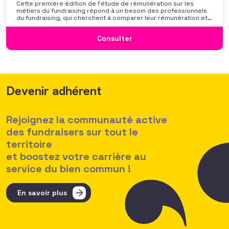
Cette première édition de l’étude de rémunération sur les
métiers du fundraising répond à un besoin des professionnels
du fundraising, qui cherchent à comparer leur rémunération et à
se positionner. Elle répond également à une préoccupation
croissante de leurs organisations qui considèrent l’attractivité
Consulter
des politiques salariales comme un enjeu majeur,
Devenir adhérent
Rejoignez la communauté active
des fundraisers sur tout le
territoire
et boostez votre carrière au
service du bien commun !
En savoir plus