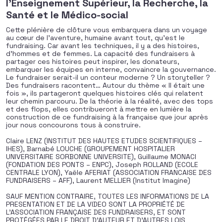
l'Enseignement Supérieur, la Recherche, la
Santé et le Médico-social
Cette plénière de clôture vous embarquera dans un voyage
au cœur de l’aventure, humaine avant tout, qu’est le
fundraising. Car avant les techniques, il y a des histoires,
d’hommes et de femmes. La capacité des fundraisers à
partager ces histoires peut inspirer, les donateurs,
embarquer les équipes en interne, convaincre la gouvernance.
Le fundraiser serait-il un conteur moderne ? Un storyteller ?
Des fundraisers racontent… Autour du thème « Il était une
fois », ils partageront quelques histoires clés qui relatent
leur chemin parcouru. De la théorie à la réalité, avec des tops
et des flops, elles contribueront à mettre en lumière la
construction de ce fundraising à la française que jour après
jour nous concourons tous à construire.
Claire LENZ (INSTITUT DES HAUTES ETUDES SCIENTIFIQUES –
IHES), Barnabé LOUCHE (GROUPEMENT HOSPITALIER
UNIVERSITAIRE SORBONNE UNIVERSITE), Guillaume MONACI
(FONDATION DES PONTS – ENPC), Joseph ROLLAND (ECOLE
CENTRALE LYON), Yaële AFERIAT (ASSOCIATION FRANCAISE DES
FUNDRAISERS – AFF), Laurent MELLIER (Institut Imagine)
SAUF MENTION CONTRAIRE, TOUTES LES INFORMATIONS DE LA
PRESENTATION ET DE LA VIDEO SONT LA PROPRIÉTÉ DE
L’ASSOCIATION FRANÇAISE DES FUNDRAISERS, ET SONT
PROTÉGÉES PAR LE DROIT D’AUTEUR ET D’AUTRES LOIS