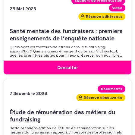
Support de Présentation
Vidéo
28 Mai 2026
Réservé adhérents
Santé mentale des fundraisers : premiers
enseignements de l’enquête nationale
Quels sont les facteurs de stress dans le fundraising
aujourd’hui ? Quels signaux émergent du terrain ? Et surtout,
quelles premières pistes pour mieux préserver son équilibre
professionnel ? L’AFF vous propose un webinaire pour découvrir
les premiers résultats de son enquête nationale et ouvrir la
Consulter
discussion autour des mécanismes
Documents
7 Décembre 2023
Réservé découverte
Étude de rémunération des métiers du
fundraising
Cette première édition de l’étude de rémunération sur les
métiers du fundraising répond à un besoin des professionnels