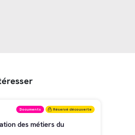
téresser
Documents
Réservé découverte
tion des métiers du