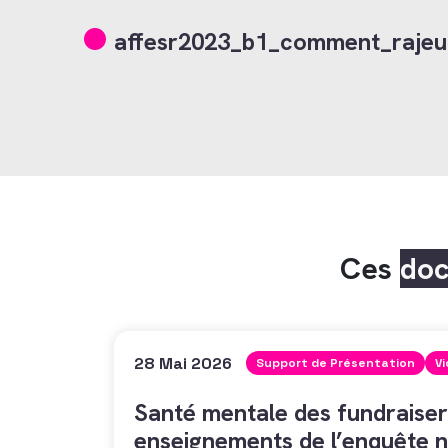
affesr2023_b1_comment_rajeun
Ces
do
28 Mai 2026
Support de Présentation
V
Santé mentale des fundraiser
enseignements de l’enquête n