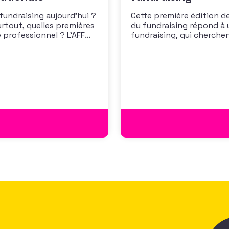
 fundraising aujourd’hui ?
Cette première édition de
urtout, quelles premières
du fundraising répond à 
 professionnel ? L’AFF
fundraising, qui cherche
 les premiers résultats
positionner. Elle répond
cussion autour des
croissante de leurs organ
des politiques salariales