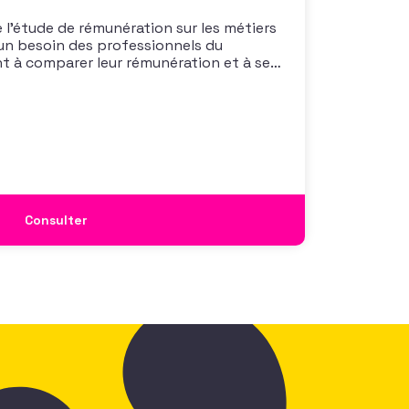
 l’étude de rémunération sur les métiers
un besoin des professionnels du
nt à comparer leur rémunération et à se
 également à une préoccupation
isations qui considèrent l’attractivité
 comme un enjeu majeur,
Consulter