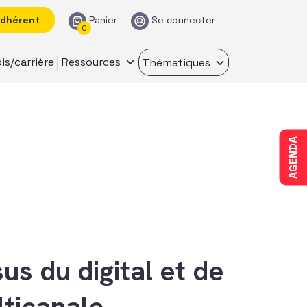
adhérent
Panier
Se connecter
0
is/carrière
Ressources
Thématiques
AGENDA
us du digital et de
ticanale.