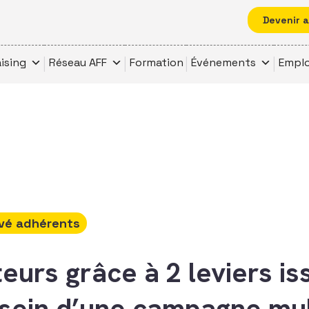
Devenir 
ising
Réseau AFF
Formation
Événements
Emplo
vé adhérents
eurs grâce à 2 leviers iss
 sein d’une campagne mul