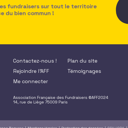
 fundraisers sur tout le territoire
ice du bien commun !
Contactez-nous !
Plan du site
Rejoindre l'AFF
Témoignages
Me connecter
Association Française des Fundraisers ©AFF2024
14, rue de Liège 75009 Paris