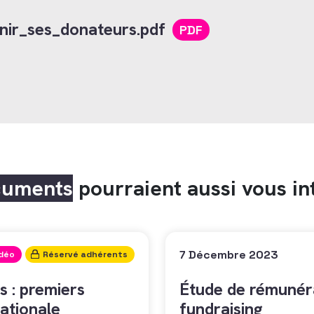
ir_ses_donateurs.pdf
PDF
cuments
pourraient aussi vous in
7 Décembre 2023
idéo
Réservé adhérents
s : premiers
Étude de rémunéra
ationale
fundraising