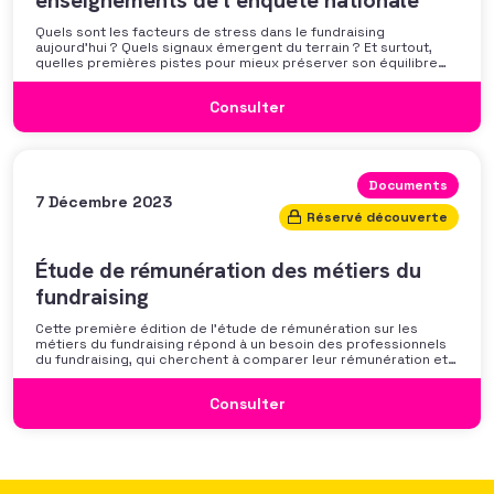
enseignements de l’enquête nationale
Quels sont les facteurs de stress dans le fundraising
aujourd’hui ? Quels signaux émergent du terrain ? Et surtout,
quelles premières pistes pour mieux préserver son équilibre
professionnel ? L’AFF vous propose un webinaire pour découvrir
les premiers résultats de son enquête nationale et ouvrir la
Consulter
discussion autour des mécanismes
Documents
7 Décembre 2023
Réservé découverte
Étude de rémunération des métiers du
fundraising
Cette première édition de l’étude de rémunération sur les
métiers du fundraising répond à un besoin des professionnels
du fundraising, qui cherchent à comparer leur rémunération et à
se positionner. Elle répond également à une préoccupation
croissante de leurs organisations qui considèrent l’attractivité
Consulter
des politiques salariales comme un enjeu majeur,