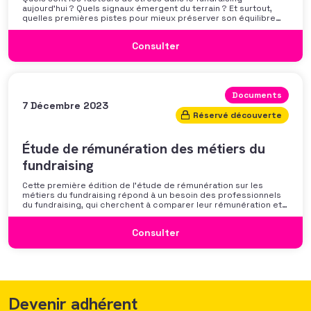
aujourd’hui ? Quels signaux émergent du terrain ? Et surtout,
quelles premières pistes pour mieux préserver son équilibre
professionnel ? L’AFF vous propose un webinaire pour découvrir
les premiers résultats de son enquête nationale et ouvrir la
Consulter
discussion autour des mécanismes
Documents
7 Décembre 2023
Réservé découverte
Étude de rémunération des métiers du
fundraising
Cette première édition de l’étude de rémunération sur les
métiers du fundraising répond à un besoin des professionnels
du fundraising, qui cherchent à comparer leur rémunération et à
se positionner. Elle répond également à une préoccupation
croissante de leurs organisations qui considèrent l’attractivité
Consulter
des politiques salariales comme un enjeu majeur,
Devenir adhérent