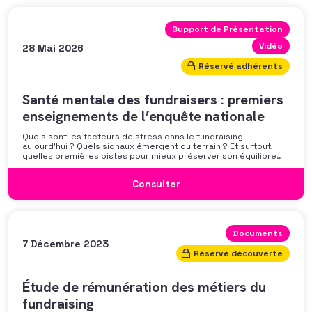
Support de Présentation
Vidéo
28 Mai 2026
Réservé adhérents
Santé mentale des fundraisers : premiers
enseignements de l’enquête nationale
Quels sont les facteurs de stress dans le fundraising
aujourd’hui ? Quels signaux émergent du terrain ? Et surtout,
quelles premières pistes pour mieux préserver son équilibre
professionnel ? L’AFF vous propose un webinaire pour découvrir
les premiers résultats de son enquête nationale et ouvrir la
Consulter
discussion autour des mécanismes
Documents
7 Décembre 2023
Réservé découverte
Étude de rémunération des métiers du
fundraising