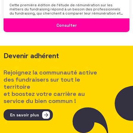
Cette première édition de l’étude de rémunération sur les
métiers du fundraising répond à un besoin des professionnels
du fundraising, qui cherchent à comparer leur rémunération et à
se positionner. Elle répond également à une préoccupation
croissante de leurs organisations qui considèrent l’attractivité
Consulter
des politiques salariales comme un enjeu majeur,
Devenir adhérent
Rejoignez la communauté active
des fundraisers sur tout le
territoire
et boostez votre carrière au
service du bien commun !
En savoir plus