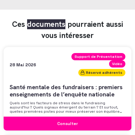
Ces
documents
pourraient aussi
vous intéresser
Support de Présentation
Vidéo
28 Mai 2026
Réservé adhérents
Santé mentale des fundraisers : premiers
enseignements de l’enquête nationale
Quels sont les facteurs de stress dans le fundraising
aujourd’hui ? Quels signaux émergent du terrain ? Et surtout,
quelles premières pistes pour mieux préserver son équilibre
professionnel ? L’AFF vous propose un webinaire pour découvrir
les premiers résultats de son enquête nationale et ouvrir la
Consulter
discussion autour des mécanismes