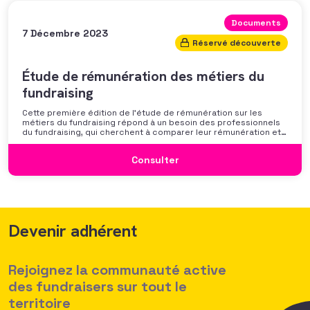
Documents
7 Décembre 2023
Réservé découverte
Étude de rémunération des métiers du
fundraising
Cette première édition de l’étude de rémunération sur les
métiers du fundraising répond à un besoin des professionnels
du fundraising, qui cherchent à comparer leur rémunération et à
se positionner. Elle répond également à une préoccupation
croissante de leurs organisations qui considèrent l’attractivité
Consulter
des politiques salariales comme un enjeu majeur,
Devenir adhérent
Rejoignez la communauté active
des fundraisers sur tout le
territoire