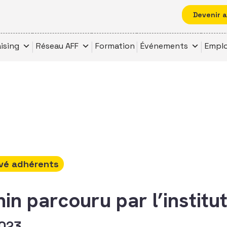
Devenir 
ising
Réseau AFF
Formation
Événements
Emplo
vé adhérents
in parcouru par l’institu
2023