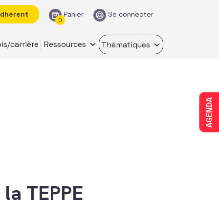
adhérent
Panier
Se connecter
0
is/carrière
Ressources
Thématiques
AGENDA
t la TEPPE