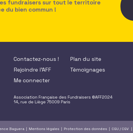
 fundraisers sur tout le territoire
ice du bien commun !
Contactez-nous !
Plan du site
Rejoindre l'AFF
Témoignages
Me connecter
Association Française des Fundraisers ©AFF2024
14, rue de Liège 75009 Paris
gence Baguera |
Mentions légales
|
Protection des données
|
CGU
/
CGV