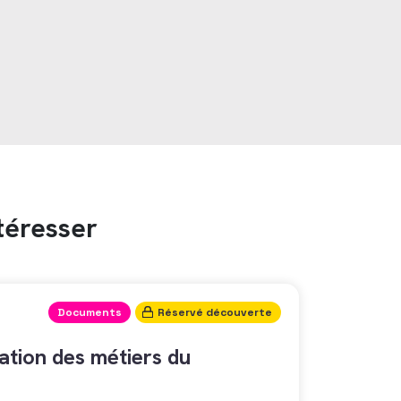
téresser
Documents
Réservé découverte
tion des métiers du