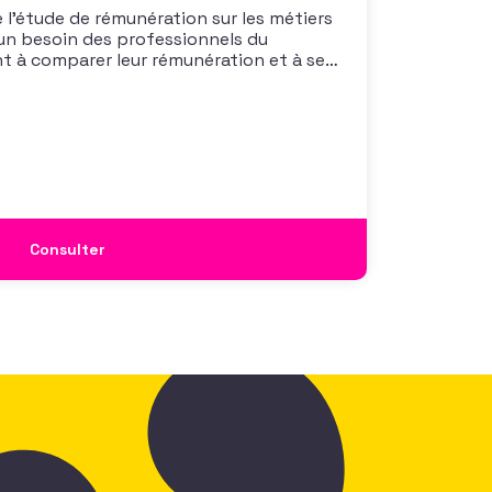
 l’étude de rémunération sur les métiers
un besoin des professionnels du
nt à comparer leur rémunération et à se
 également à une préoccupation
isations qui considèrent l’attractivité
 comme un enjeu majeur,
Consulter