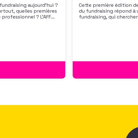
 fundraising aujourd’hui ?
Cette première édition de
urtout, quelles premières
du fundraising répond à 
 professionnel ? L’AFF
fundraising, qui cherche
 les premiers résultats
positionner. Elle répond
cussion autour des
croissante de leurs organ
des politiques salariales