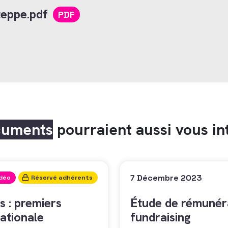
eppe.pdf
PDF
cuments
pourraient aussi vous in
7 Décembre 2023
idéo
Réservé adhérents
s : premiers
Étude de rémunéra
ationale
fundraising