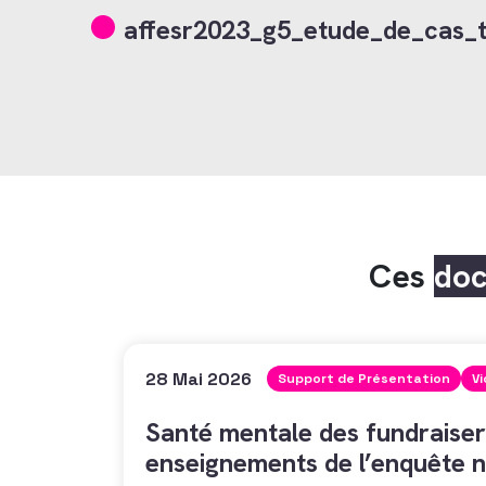
affesr2023_g5_etude_de_cas_t
Ces
do
28 Mai 2026
Support de Présentation
V
Santé mentale des fundraiser
enseignements de l’enquête n