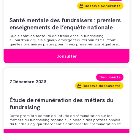
Réservé adhérents
Santé mentale des fundraisers : premiers
enseignements de l’enquête nationale
Quels sont les facteurs de stress dans le fundraising
aujourd’hui ? Quels signaux émergent du terrain ? Et surtout,
quelles premières pistes pour mieux préserver son équilibre
professionnel ? L’AFF vous propose un webinaire pour découvrir
les premiers résultats de son enquête nationale et ouvrir la
Consulter
discussion autour des mécanismes
Documents
7 Décembre 2023
Réservé découverte
Étude de rémunération des métiers du
fundraising
Cette première édition de l’étude de rémunération sur les
métiers du fundraising répond à un besoin des professionnels
du fundraising, qui cherchent à comparer leur rémunération et à
se positionner. Elle répond également à une préoccupation
croissante de leurs organisations qui considèrent l’attractivité