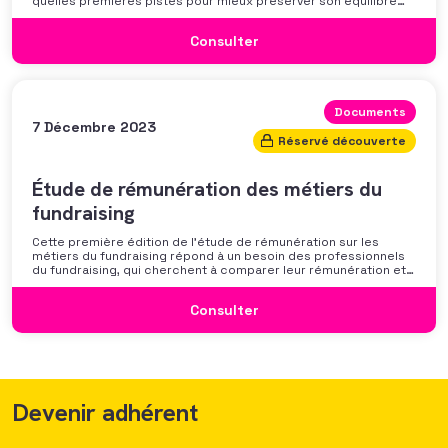
quelles premières pistes pour mieux préserver son équilibre
professionnel ? L’AFF vous propose un webinaire pour découvrir
les premiers résultats de son enquête nationale et ouvrir la
Consulter
discussion autour des mécanismes
Documents
7 Décembre 2023
Réservé découverte
Étude de rémunération des métiers du
fundraising
Cette première édition de l’étude de rémunération sur les
métiers du fundraising répond à un besoin des professionnels
du fundraising, qui cherchent à comparer leur rémunération et à
se positionner. Elle répond également à une préoccupation
croissante de leurs organisations qui considèrent l’attractivité
Consulter
des politiques salariales comme un enjeu majeur,
Devenir adhérent