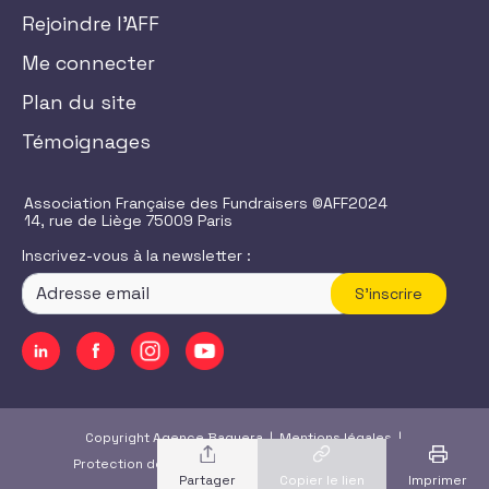
Rejoindre l'AFF
Me connecter
Plan du site
Témoignages
Association Française des Fundraisers ©AFF2024
14, rue de Liège 75009 Paris
Inscrivez-vous à la newsletter :
S'inscrire
Copyright Agence Baguera |
Mentions légales
|
Protection des données
|
CGU
/
CGV
|
Accessibilité
Copier le lien
Imprimer
Partager