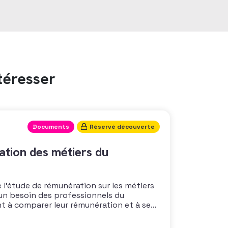
téresser
Documents
Réservé découverte
tion des métiers du
 l’étude de rémunération sur les métiers
un besoin des professionnels du
nt à comparer leur rémunération et à se
 également à une préoccupation
isations qui considèrent l’attractivité