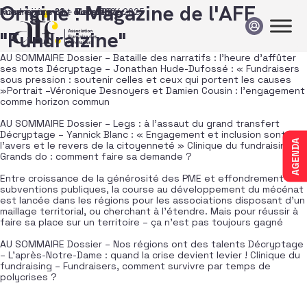
Passer au contenu
Origine :
Magazine de l'AFF
Fundraizine 83 – Juin 2026
Fundraizine 82 – Mars 2026
Nos régions ont du talent
Fundraizine 81 – Novembre 2025
"Fundraizine"
AU SOMMAIRE Dossier – Bataille des narratifs : l’heure d’affûter
ses mots Décryptage – Jonathan Hude-Dufossé : « Fundraisers
sous pression : soutenir celles et ceux qui portent les causes
»Portrait –Véronique Desnoyers et Damien Cousin : l’engagement
comme horizon commun
AU SOMMAIRE Dossier – Legs : à l’assaut du grand transfert
Décryptage – Yannick Blanc : « Engagement et inclusion sont
AGENDA
l’avers et le revers de la citoyenneté » Clinique du fundraising –
Grands do : comment faire sa demande ?
Entre croissance de la générosité des PME et effondrement des
subventions publiques, la course au développement du mécénat
est lancée dans les régions pour les associations disposant d’un
maillage territorial, ou cherchant à l’étendre. Mais pour réussir à
faire sa place sur un territoire – ça n’est pas toujours gagné
AU SOMMAIRE Dossier – Nos régions ont des talents Décryptage
– L’après-Notre-Dame : quand la crise devient levier ! Clinique du
fundraising – Fundraisers, comment survivre par temps de
polycrises ?
Navigation dans les articles