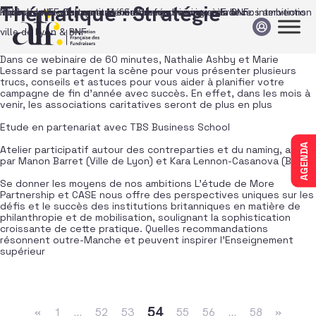
Passer au contenu
Thématique :
Stratégie
Réussir une campagne de fin d’année avec succès !
Impact de la crise sanitaire sur le fundraising en France
Matinale AFF Culture – Mécénat et patrimoine à la BNF : intervention
Table-ronde d’ouverture – Se donner les moyens de nos ambitions
ville de Lyon & BNF
Dans ce webinaire de 60 minutes, Nathalie Ashby et Marie
Lessard se partagent la scène pour vous présenter plusieurs
trucs, conseils et astuces pour vous aider à planifier votre
campagne de fin d’année avec succès. En effet, dans les mois à
venir, les associations caritatives seront de plus en plus
Etude en partenariat avec TBS Business School
AGENDA
Atelier participatif autour des contreparties et du naming, animé
par Manon Barret (Ville de Lyon) et Kara Lennon-Casanova (Bnf).
Se donner les moyens de nos ambitions L’étude de More
Partnership et CASE nous offre des perspectives uniques sur les
défis et le succès des institutions britanniques en matière de
philanthropie et de mobilisation, soulignant la sophistication
croissante de cette pratique. Quelles recommandations
résonnent outre-Manche et peuvent inspirer l’Enseignement
supérieur
Navigation dans les articles
54
«
1
…
52
53
55
56
…
58
»