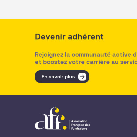
Devenir adhérent
Rejoignez la communauté active des
et boostez votre carrière au serv
En savoir plus