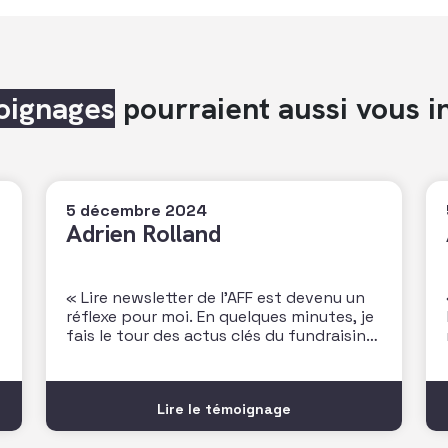
oignages
pourraient aussi vous i
5 décembre 2024
Adrien Rolland
« Lire newsletter de l’AFF est devenu un
réflexe pour moi. En quelques minutes, je
fais le tour des actus clés du fundraising,
des dernières études et je note les
prochains rendez-vous à ne pas
manquer. C’est très utile pour rester
Lire le témoignage
connecté au secteur ! Un vrai plus dans
mon quotidien