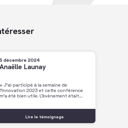
ntéresser
5 décembre 2024
Anaëlle Launay
« J’ai participé à la semaine de
l’Innovation 2023 et cette conférence
m’a été bien utile. L’évènement était
riche d’enseignement et idéal pour
rencontrer nos pairs. Je retiens
notamment l’atelier de P. Doazan sur
Lire le témoignage
l’utilisation de l’écosystème pour
booster son innovation et son impact