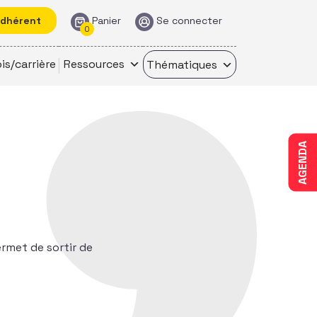
adhérent
Panier
Se connecter
0
is/carrière
Ressources
Thématiques
AGENDA
ermet de sortir de