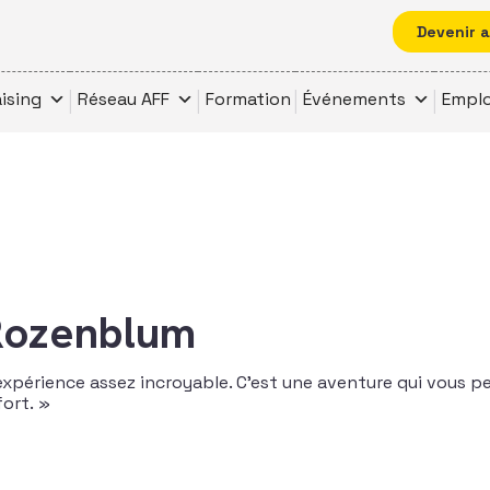
Devenir 
ising
Réseau AFF
Formation
Événements
Emplo
Rozenblum
 expérience assez incroyable. C’est une aventure qui vous p
ort. »