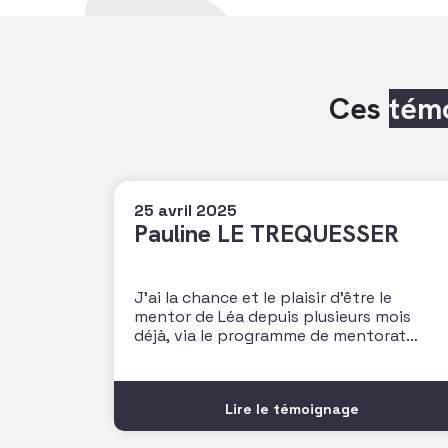
Ces
tém
25 avril 2025
Pauline LE TREQUESSER
J’ai la chance et le plaisir d’être le
mentor de Léa depuis plusieurs mois
déjà, via le programme de mentorat
proposé par l’AFF. Une magnifique
opportunité pour moi de faire la
rencontre de cette jeune femme pleine
Lire le témoignage
de talent, et de lui partager un peu de
mon expérience sur une