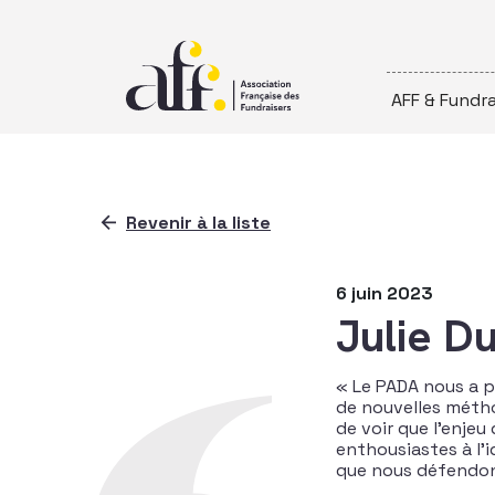
Passer au contenu
AFF & Fundra
Revenir à la liste
6 juin 2023
Julie D
« Le PADA nous a p
de nouvelles métho
de voir que l’enjeu
enthousiastes à l’
que nous défendon