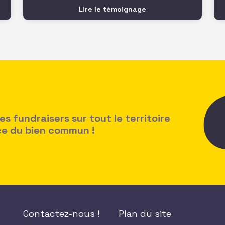
manquer. C’est très utile pour rester
Lire le témoignage
connecté au secteur ! Un vrai plus dans
mon quotidien
 fundraisers sur tout le territoire
ice du bien commun !
Contactez-nous !
Plan du site