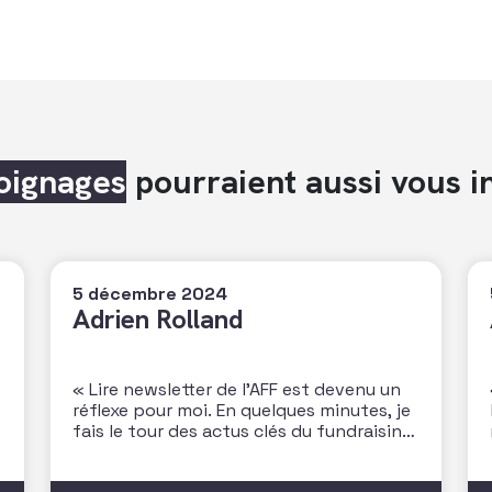
oignages
pourraient aussi vous i
5 décembre 2024
Adrien Rolland
« Lire newsletter de l’AFF est devenu un
réflexe pour moi. En quelques minutes, je
fais le tour des actus clés du fundraising,
des dernières études et je note les
prochains rendez-vous à ne pas