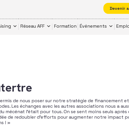
Devenir 
ising
Réseau AFF
Formation
Événements
Emplo
utertre
ermis de nous poser sur notre stratégie de financement et
des. Les échanges avec les autres associations nous a aus
 du mécénat l’était pour tous. On se sent moins seuls après
idée de redoubler d’efforts pour augmenter notre impact po
s ! »