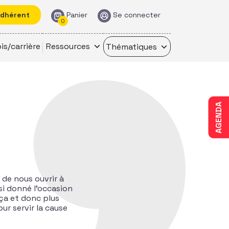
adhérent
Panier
Se connecter
0
is/carrière
Ressources
Thématiques
AGENDA
 de nous ouvrir à
si donné l’occasion
 ça et donc plus
ur servir la cause