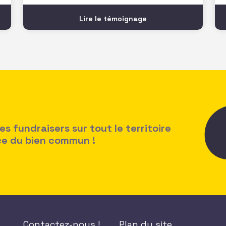
prochains rendez-vous à ne pas
manquer. C’est très utile pour rester
Lire le témoignage
connecté au secteur ! Un vrai plus dans
mon quotidien
 fundraisers sur tout le territoire
ice du bien commun !
Contactez-nous !
Plan du site