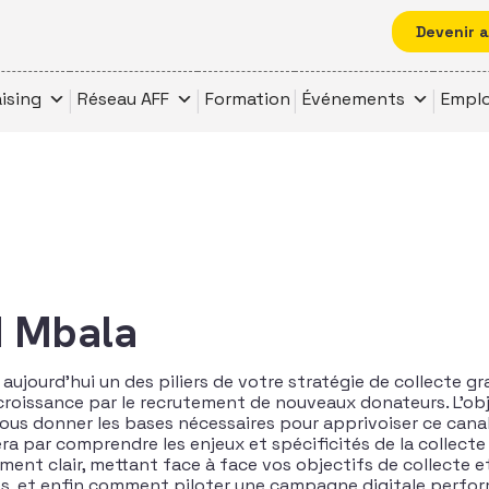
Devenir 
ising
Réseau AFF
Formation
Événements
Emplo
d Mbala
aujourd’hui un des piliers de votre stratégie de collecte gr
 croissance par le recrutement de nouveaux donateurs. L’obj
ous donner les bases nécessaires pour apprivoiser ce canal 
era par comprendre les enjeux et spécificités de la collect
ent clair, mettant face à face vos objectifs de collecte et
s, et enfin comment piloter une campagne digitale perfo