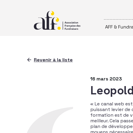
Passer au contenu
AFF & Fundra
Revenir à la liste
16 mars 2023
Leopol
« Le canal web est 
puissant levier de
formation est de v
meilleur. Cela pass
plan de développem
moyens nécessaire