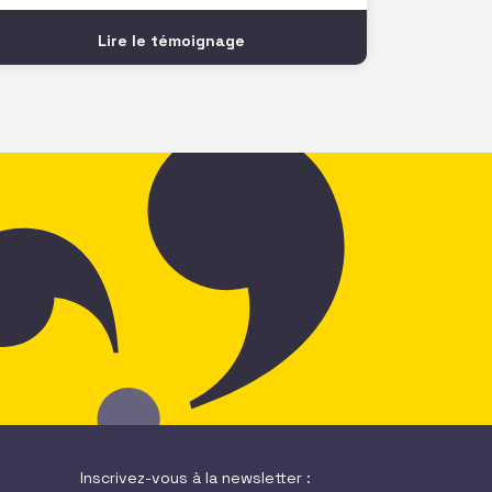
rencontrer nos pairs. Je retiens
notamment l’atelier de P. Doazan sur
Lire le témoignage
l’utilisation de l’écosystème pour
booster son innovation et son impact
qui m’a beaucoup inspiré. Je repars avec
Inscrivez-vous à la newsletter :