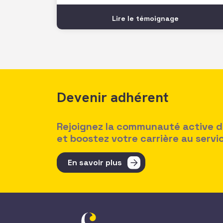
opportunité pour moi de faire la
rencontre de cette jeune femme pleine
Lire le témoignage
de talent, et de lui partager un peu de
mon expérience sur une
Devenir adhérent
Rejoignez la communauté active des
et boostez votre carrière au serv
En savoir plus