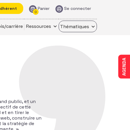
adhérent
Panier
Se connecter
0
is/carrière
Ressources
Thématiques
AGENDA
and public, et un
ectif de cette
et en tirer le
e web, construire un
 la stratégie de
rmante. »