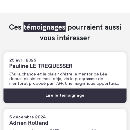
Ces
témoignages
pourraient aussi
vous intéresser
25 avril 2025
Pauline LE TREQUESSER
J’ai la chance et le plaisir d’être le mentor de Léa
depuis plusieurs mois déjà, via le programme de
mentorat proposé par l’AFF. Une magnifique opportunité
pour moi de faire la rencontre de cette jeune femme
pleine de talent, et de lui partager un peu de mon
Lire le témoignage
expérience sur une
5 décembre 2024
Adrien Rolland