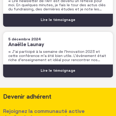
« Lire newsletter de l’AFF est devenu un réflexe pour
moi. En quelques minutes, je fais le tour des actus clés
du fundraising, des dernières études et je note les
prochains rendez-vous à ne pas manquer. C’est très
utile pour rester connecté au secteur ! Un vrai plus
Lire le témoignage
dans mon quotidien
5 décembre 2024
Anaëlle Launay
« J’ai participé à la semaine de l’Innovation 2023 et
cette conférence m’a été bien utile. L’évènement était
riche d’enseignement et idéal pour rencontrer nos
pairs. Je retiens notamment l’atelier de P. Doazan sur
l’utilisation de l’écosystème pour booster son
Lire le témoignage
innovation et son impact qui m’a beaucoup inspiré. Je
repars avec
Devenir adhérent
Rejoignez la communauté active