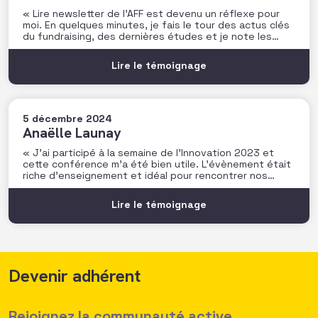
« Lire newsletter de l’AFF est devenu un réflexe pour
moi. En quelques minutes, je fais le tour des actus clés
du fundraising, des dernières études et je note les
prochains rendez-vous à ne pas manquer. C’est très
utile pour rester connecté au secteur ! Un vrai plus
Lire le témoignage
dans mon quotidien
5 décembre 2024
Anaëlle Launay
« J’ai participé à la semaine de l’Innovation 2023 et
cette conférence m’a été bien utile. L’évènement était
riche d’enseignement et idéal pour rencontrer nos
pairs. Je retiens notamment l’atelier de P. Doazan sur
l’utilisation de l’écosystème pour booster son
Lire le témoignage
innovation et son impact qui m’a beaucoup inspiré. Je
repars avec
Devenir adhérent
Rejoignez la communauté active