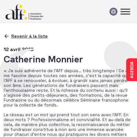
Passer au contenu
Revenir à la liste
12 avril 2018
Catherine Monnier
AGENDA
« Je suis adhérente de l’AFF depuis… très longtemps ! Ce qui
me fascine depuis toutes ces années, c’est la capacité qu’a
l’AFF à se renouveler, à évoluer, à grandir sans jamais perdre
son âme. Les générations de fundraisers passent mais
l’enthousiasme reste. Et la richesse du contenu aussi : qu’il
s’agisse des petits-déjeuners, des formations, de la revue
Fundraizine ou du désormais célèbre Séminaire francophone
pour la collecte de fonds.
Le réseau est un mot qui prend tout son sens avec l’AFF. En
deux mots ? Professionnalisme et convivialité. Et au-delà de
cela, de manière plus collective, la reconnaissance du métier
de fundraiser constitue à mon avis une immense avancée
pour chacun d’entre nous qui pratiquons les divers métiers