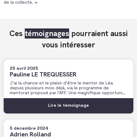
de la collecte. »
Ces
témoignages
pourraient aussi
vous intéresser
25 avril 2025
Pauline LE TREQUESSER
J’ai la chance et le plaisir d’être le mentor de Léa
depuis plusieurs mois déjà, via le programme de
mentorat proposé par l’AFF. Une magnifique opportunité
pour moi de faire la rencontre de cette jeune femme
pleine de talent, et de lui partager un peu de mon
Lire le témoignage
expérience sur une
5 décembre 2024
Adrien Rolland